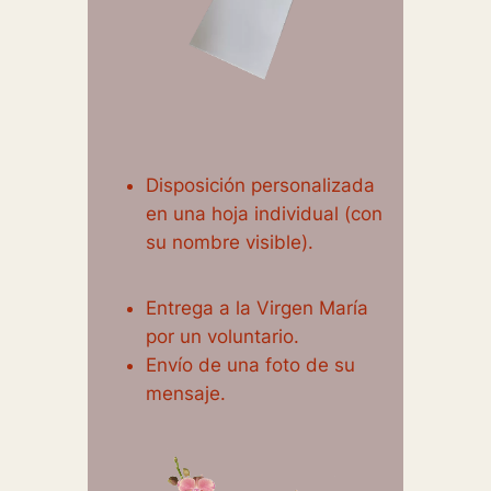
Disposición personalizada
en una hoja individual (con
su nombre visible).
Entrega a la Virgen María
por un voluntario.
Envío de una foto de su
mensaje.