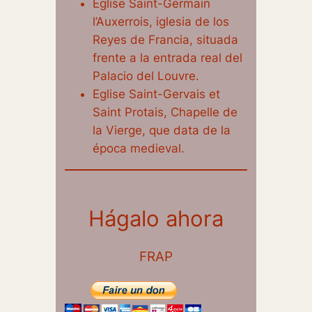
Eglise Saint-Germain
l’Auxerrois, iglesia de los
Reyes de Francia, situada
frente a la entrada real del
Palacio del Louvre.
Eglise Saint-Gervais et
Saint Protais, Chapelle de
la Vierge, que data de la
época medieval.
Hágalo ahora
FRAP