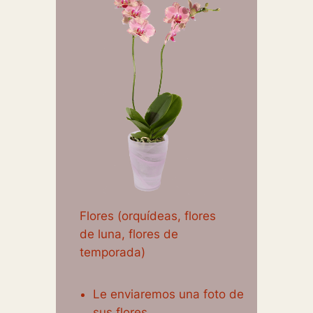
Flores (orquídeas, flores
de luna, flores de
temporada)
Le enviaremos una foto de
sus flores.