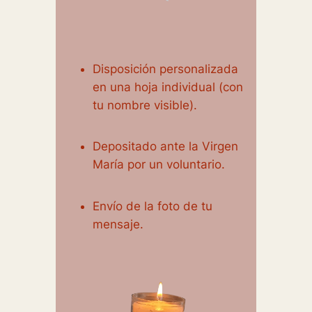
Disposición personalizada
en una hoja individual (con
tu nombre visible).
Depositado ante la Virgen
María por un voluntario.
Envío de la foto de tu
mensaje.