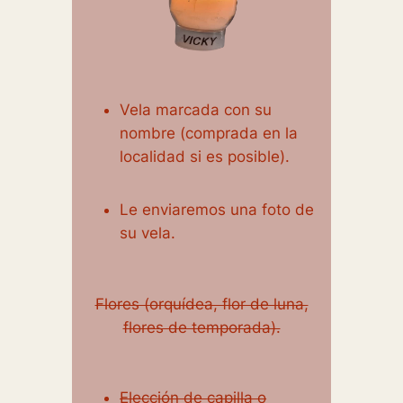
Vela marcada con su
nombre (comprada en la
localidad si es posible).
Le enviaremos una foto de
su vela.
Flores (orquídea, flor de luna,
flores de temporada).
Elección de capilla o