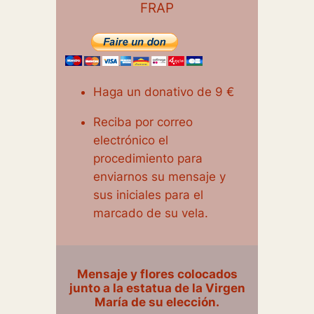
FRAP
Haga un donativo de 9 €
Reciba por correo
electrónico el
procedimiento para
enviarnos su mensaje y
sus iniciales para el
marcado de su vela.
Mensaje y flores colocados
junto a la estatua de la Virgen
María de su elección.