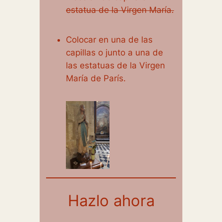
estatua de la Virgen María.
Colocar en una de las
capillas o junto a una de
las estatuas de la Virgen
María de París.
Hazlo ahora