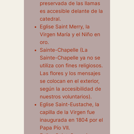
preservada de las llamas
es accesible delante de la
catedral.
Eglise Saint Merry, la
Virgen María y el Niño en
oro.
Sainte-Chapelle (La
Sainte-Chapelle ya no se
utiliza con fines religiosos.
Las flores y los mensajes
se colocan en el exterior,
según la accesibilidad de
nuestros voluntarios).
Eglise Saint-Eustache, la
capilla de la Virgen fue
inaugurada en 1804 por el
Papa Pío VII.