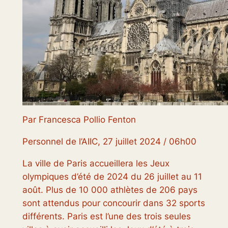
Par Francesca Pollio Fenton
Personnel de l’AIIC, 27 juillet 2024 / 06h00
La ville de Paris accueillera les Jeux
olympiques d’été de 2024 du 26 juillet au 11
août. Plus de 10 000 athlètes de 206 pays
sont attendus pour concourir dans 32 sports
différents. Paris est l’une des trois seules