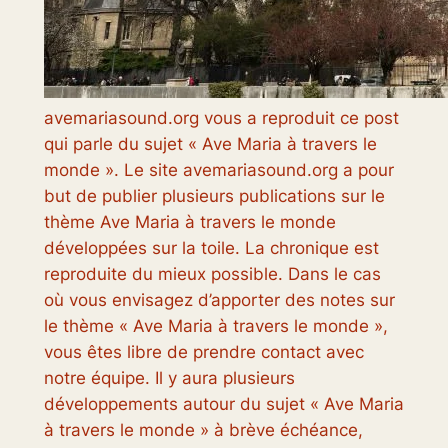
avemariasound.org vous a reproduit ce post
qui parle du sujet « Ave Maria à travers le
monde ». Le site avemariasound.org a pour
but de publier plusieurs publications sur le
thème Ave Maria à travers le monde
développées sur la toile. La chronique est
reproduite du mieux possible. Dans le cas
où vous envisagez d’apporter des notes sur
le thème « Ave Maria à travers le monde »,
vous êtes libre de prendre contact avec
notre équipe. Il y aura plusieurs
développements autour du sujet « Ave Maria
à travers le monde » à brève échéance,