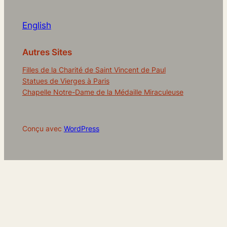
English
Autres Sites
Filles de la Charité de Saint Vincent de Paul
Statues de Vierges à Paris
Chapelle Notre-Dame de la Médaille Miraculeuse
Conçu avec
WordPress