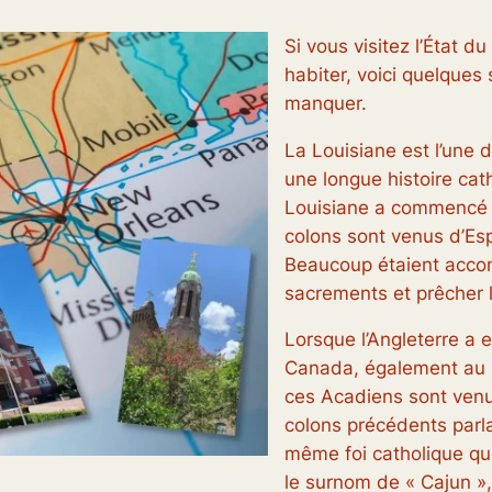
Si vous visitez l’État d
habiter, voici quelques
manquer.
La Louisiane est l’une 
une longue histoire cath
Louisiane a commencé 
colons sont venus d’Es
Beaucoup étaient accom
sacrements et prêcher l
Lorsque l’Angleterre a e
Canada, également au m
ces Acadiens sont venu
colons précédents parla
même foi catholique que
le surnom de « Cajun »,