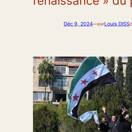
renaissance » du p
Déc 9, 2024
—
Louis DISS
par