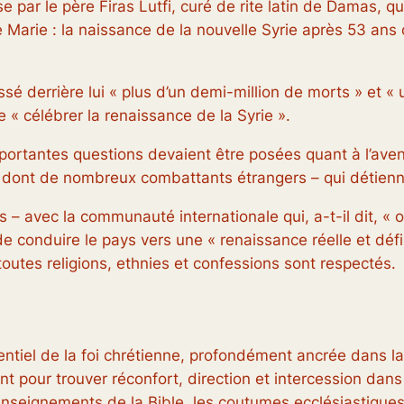
 par le père Firas Lutfi, curé de rite latin de Damas, 
e Marie : la naissance de la nouvelle Syrie après 53 ans
issé derrière lui « plus d’un demi-million de morts » et «
« célébrer la renaissance de la Syrie ».
mportantes questions devaient être posées quant à l’aven
 – dont de nombreux combattants étrangers – qui détienn
ns – avec la communauté internationale qui, a-t-il dit, « 
e conduire le pays vers une « renaissance réelle et défi
toutes religions, ethnies et confessions sont respectés.
entiel de la foi chrétienne, profondément ancrée dans la
ent pour trouver réconfort, direction et intercession dans
 enseignements de la Bible, les coutumes ecclésiastiques