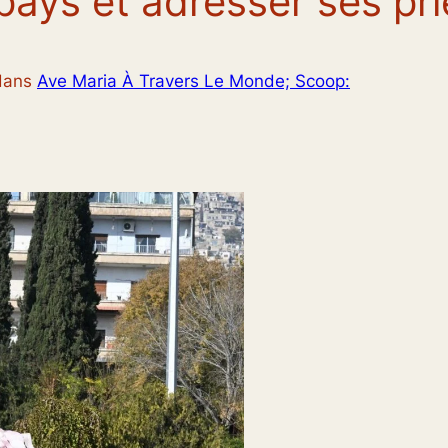
ays et adresser ses priè
dans
Ave Maria À Travers Le Monde; Scoop: