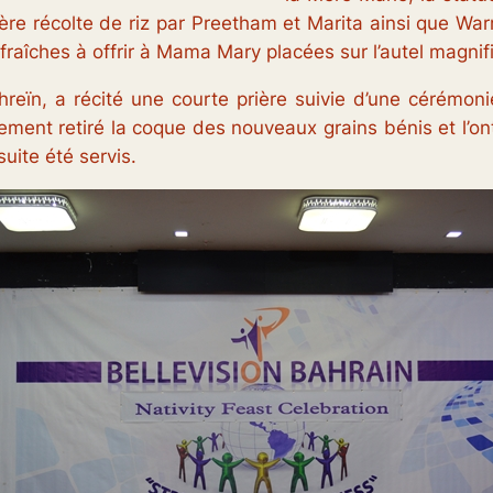
ère récolte de riz par Preetham et Marita ainsi que Wa
s fraîches à offrir à Mama Mary placées sur l’autel magn
ahreïn, a récité une courte prière suivie d’une cérémon
ent retiré la coque des nouveaux grains bénis et l’on
ite été servis.