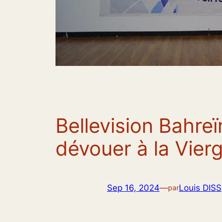
Bellevision Bahreï
dévouer à la Vierg
Sep 16, 2024
—
Louis DISS
par