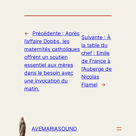
←
Précédente :
Après
Suivante :
À
l’affaire Dobbs, les
la table du
maternités catholiques
chef : Emile
offrent un soutien
de France à
essentiel aux mères
l’Auberge de
dans le besoin avec
Nicolas
une invocation du
Flamel
→
matin.
AVEMARIASOUND