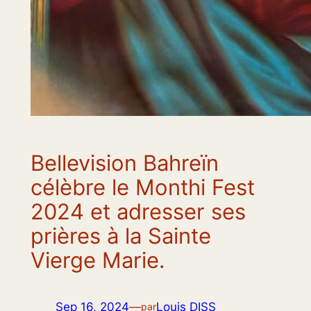
Bellevision Bahreïn
célèbre le Monthi Fest
2024 et adresser ses
prières à la Sainte
Vierge Marie.
Sep 16, 2024
—
Louis DISS
par