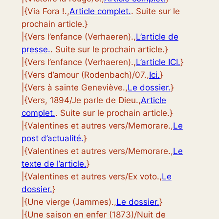
|{Via Fora !.,
Article complet.
. Suite sur le
prochain article.}
|{Vers l’enfance (Verhaeren).,
L’article de
presse.
. Suite sur le prochain article.}
|{Vers l’enfance (Verhaeren).,
L’article ICI.
}
|{Vers d’amour (Rodenbach)/07.,
Ici.
}
|{Vers à sainte Geneviève.,
Le dossier.
}
|{Vers, 1894/Je parle de Dieu.,
Article
complet.
. Suite sur le prochain article.}
|{Valentines et autres vers/Memorare.,
Le
post d’actualité.
}
|{Valentines et autres vers/Memorare.,
Le
texte de l’article.
}
|{Valentines et autres vers/Ex voto.,
Le
dossier.
}
|{Une vierge (Jammes).,
Le dossier.
}
|{Une saison en enfer (1873)/Nuit de