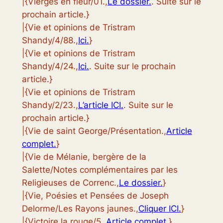
|{Vierges en fleur/01.,
Le dossier.
. Suite sur le
prochain article.}
|{Vie et opinions de Tristram
Shandy/4/88.,
Ici.
}
|{Vie et opinions de Tristram
Shandy/4/24.,
Ici.
. Suite sur le prochain
article.}
|{Vie et opinions de Tristram
Shandy/2/23.,
L’article ICI.
. Suite sur le
prochain article.}
|{Vie de saint George/Présentation.,
Article
complet.
}
|{Vie de Mélanie, bergère de la
Salette/Notes complémentaires par les
Religieuses de Correnc.,
Le dossier.
}
|{Vie, Poésies et Pensées de Joseph
Delorme/Les Rayons jaunes.,
Cliquer ICI.
}
|{Victoire la rouge/5.,
Article complet.
}