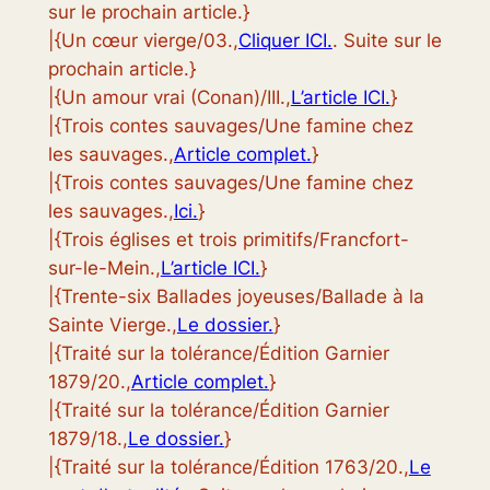
sur le prochain article.}
|{Un cœur vierge/03.,
Cliquer ICI.
. Suite sur le
prochain article.}
|{Un amour vrai (Conan)/III.,
L’article ICI.
}
|{Trois contes sauvages/Une famine chez
les sauvages.,
Article complet.
}
|{Trois contes sauvages/Une famine chez
les sauvages.,
Ici.
}
|{Trois églises et trois primitifs/Francfort-
sur-le-Mein.,
L’article ICI.
}
|{Trente-six Ballades joyeuses/Ballade à la
Sainte Vierge.,
Le dossier.
}
|{Traité sur la tolérance/Édition Garnier
1879/20.,
Article complet.
}
|{Traité sur la tolérance/Édition Garnier
1879/18.,
Le dossier.
}
|{Traité sur la tolérance/Édition 1763/20.,
Le