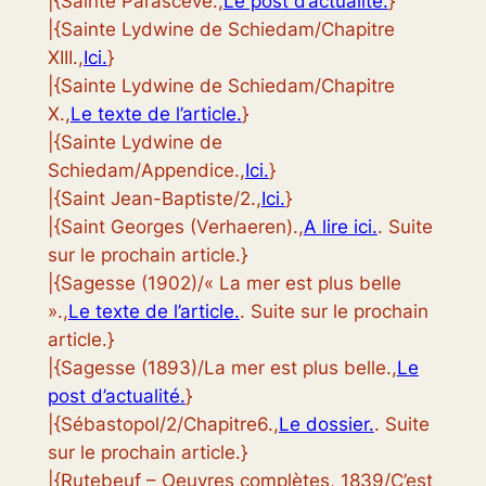
|{Sainte Parascève.,
Le post d’actualité.
}
|{Sainte Lydwine de Schiedam/Chapitre
XIII.,
Ici.
}
|{Sainte Lydwine de Schiedam/Chapitre
X.,
Le texte de l’article.
}
|{Sainte Lydwine de
Schiedam/Appendice.,
Ici.
}
|{Saint Jean-Baptiste/2.,
Ici.
}
|{Saint Georges (Verhaeren).,
A lire ici.
. Suite
sur le prochain article.}
|{Sagesse (1902)/« La mer est plus belle
».,
Le texte de l’article.
. Suite sur le prochain
article.}
|{Sagesse (1893)/La mer est plus belle.,
Le
post d’actualité.
}
|{Sébastopol/2/Chapitre6.,
Le dossier.
. Suite
sur le prochain article.}
|{Rutebeuf – Oeuvres complètes, 1839/C’est