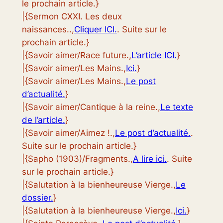
le prochain article.}
|{Sermon CXXI. Les deux
naissances..,
Cliquer ICI.
. Suite sur le
prochain article.}
|{Savoir aimer/Race future.,
L’article ICI.
}
|{Savoir aimer/Les Mains.,
Ici.
}
|{Savoir aimer/Les Mains.,
Le post
d’actualité.
}
|{Savoir aimer/Cantique à la reine.,
Le texte
de l’article.
}
|{Savoir aimer/Aimez !.,
Le post d’actualité.
.
Suite sur le prochain article.}
|{Sapho (1903)/Fragments.,
A lire ici.
. Suite
sur le prochain article.}
|{Salutation à la bienheureuse Vierge.,
Le
dossier.
}
|{Salutation à la bienheureuse Vierge.,
Ici.
}