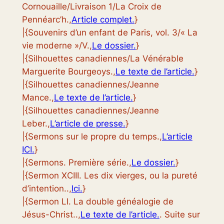
Cornouaille/Livraison 1/La Croix de
Pennéarc’h.,
Article complet.
}
|{Souvenirs d’un enfant de Paris, vol. 3/« La
vie moderne »/V.,
Le dossier.
}
|{Silhouettes canadiennes/La Vénérable
Marguerite Bourgeoys.,
Le texte de l’article.
}
|{Silhouettes canadiennes/Jeanne
Mance.,
Le texte de l’article.
}
|{Silhouettes canadiennes/Jeanne
Leber.,
L’article de presse.
}
|{Sermons sur le propre du temps.,
L’article
ICI.
}
|{Sermons. Première série.,
Le dossier.
}
|{Sermon XCIII. Les dix vierges, ou la pureté
d’intention..,
Ici.
}
|{Sermon LI. La double généalogie de
Jésus-Christ..,
Le texte de l’article.
. Suite sur