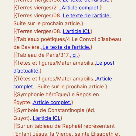
|{Terres vierges/21.,
Article complet.
}
|{Terres vierges/08.,
Le texte de l’article.
.
Suite sur le prochain article.}
|{Terres vierges/08.,
L’article ICI.
}
|{Tableaux poétiques/4 Le Convoi d’Isabeau
de Bavière.,
Le texte de l’article.
}
|{Tableau de Paris/317.,
Ici.
}
|{Têtes et figures/Mater amabilis.,
Le post
d’actualité.
}
|{Têtes et figures/Mater amabilis.,
Article
complet.
. Suite sur le prochain article.}
|{Symphonie héroïque/Le Repos en
Égypte.,
Article complet.
}
|{Symbole de Constantinople (éd.
Guyot).,
L’article ICI.
}
|{Sur un tableau de Raphaël représentant
l’Enfant Jésus, la Vierge, sainte Élisabeth et