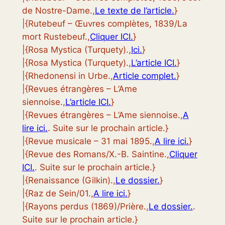
de Nostre-Dame.,
Le texte de l’article.
}
|{Rutebeuf – Œuvres complètes, 1839/La
mort Rustebeuf.,
Cliquer ICI.
}
|{Rosa Mystica (Turquety).,
Ici.
}
|{Rosa Mystica (Turquety).,
L’article ICI.
}
|{Rhedonensi in Urbe.,
Article complet.
}
|{Revues étrangères – L’Ame
siennoise.,
L’article ICI.
}
|{Revues étrangères – L’Ame siennoise.,
A
lire ici.
. Suite sur le prochain article.}
|{Revue musicale – 31 mai 1895.,
A lire ici.
}
|{Revue des Romans/X.-B. Saintine.,
Cliquer
ICI.
. Suite sur le prochain article.}
|{Renaissance (Gilkin).,
Le dossier.
}
|{Raz de Sein/01.,
A lire ici.
}
|{Rayons perdus (1869)/Prière.,
Le dossier.
.
Suite sur le prochain article.}