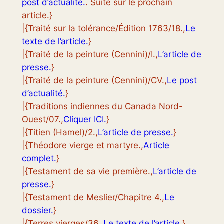
post d’actualité.
. Suite sur le prochain
article.}
|{Traité sur la tolérance/Édition 1763/18.,
Le
texte de l’article.
}
|{Traité de la peinture (Cennini)/I.,
L’article de
presse.
}
|{Traité de la peinture (Cennini)/CV.,
Le post
d’actualité.
}
|{Traditions indiennes du Canada Nord-
Ouest/07.,
Cliquer ICI.
}
|{Titien (Hamel)/2.,
L’article de presse.
}
|{Théodore vierge et martyre.,
Article
complet.
}
|{Testament de sa vie première.,
L’article de
presse.
}
|{Testament de Meslier/Chapitre 4.,
Le
dossier.
}
|{Terres vierges/36.,
Le texte de l’article.
}