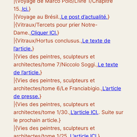
|{Voyage de Marco Polo/Livre 1/Chapitre
15.,
Ici.
}
|{Voyage au Brésil.,
Le post d’actualité.
}
|{Vitraux/Tercets pour prier Notre-
Dame.,
Cliquer ICI.
}
|{Vitraux/Hortus conclusus.,
Le texte de
l’article.
}
|{Vies des peintres, sculpteurs et
architectes/tome 7/Niccolo Soggi.,
Le texte
de l’article.
}
|{Vies des peintres, sculpteurs et
architectes/tome 6/Le Franciabigio.,
L’article
de presse.
}
|{Vies des peintres, sculpteurs et
architectes/tome 1/30.,
L’article ICI.
. Suite sur
le prochain article.}
|{Vies des peintres, sculpteurs et
architectes/tome 1/25.,
L’article ICI.
}