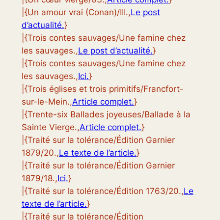
|{Un amour vrai (Conan)/III.,
Le post
d’actualité.
}
|{Trois contes sauvages/Une famine chez
les sauvages.,
Le post d’actualité.
}
|{Trois contes sauvages/Une famine chez
les sauvages.,
Ici.
}
|{Trois églises et trois primitifs/Francfort-
sur-le-Mein.,
Article complet.
}
|{Trente-six Ballades joyeuses/Ballade à la
Sainte Vierge.,
Article complet.
}
|{Traité sur la tolérance/Édition Garnier
1879/20.,
Le texte de l’article.
}
|{Traité sur la tolérance/Édition Garnier
1879/18.,
Ici.
}
|{Traité sur la tolérance/Édition 1763/20.,
Le
texte de l’article.
}
|{Traité sur la tolérance/Édition