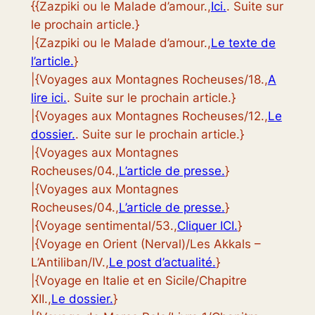
{{Zazpiki ou le Malade d’amour.,
Ici.
. Suite sur
le prochain article.}
|{Zazpiki ou le Malade d’amour.,
Le texte de
l’article.
}
|{Voyages aux Montagnes Rocheuses/18.,
A
lire ici.
. Suite sur le prochain article.}
|{Voyages aux Montagnes Rocheuses/12.,
Le
dossier.
. Suite sur le prochain article.}
|{Voyages aux Montagnes
Rocheuses/04.,
L’article de presse.
}
|{Voyages aux Montagnes
Rocheuses/04.,
L’article de presse.
}
|{Voyage sentimental/53.,
Cliquer ICI.
}
|{Voyage en Orient (Nerval)/Les Akkals –
L’Antiliban/IV.,
Le post d’actualité.
}
|{Voyage en Italie et en Sicile/Chapitre
XII.,
Le dossier.
}