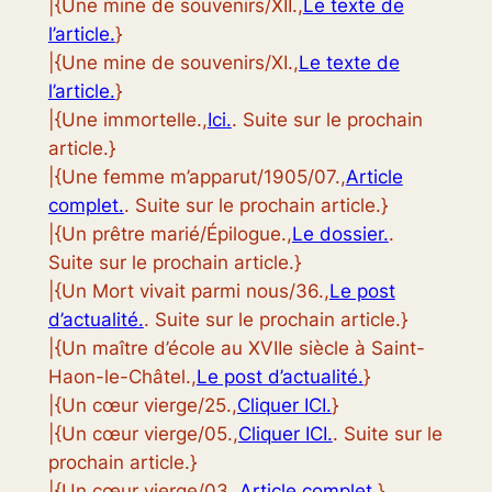
|{Une mine de souvenirs/XII.,
Le texte de
l’article.
}
|{Une mine de souvenirs/XI.,
Le texte de
l’article.
}
|{Une immortelle.,
Ici.
. Suite sur le prochain
article.}
|{Une femme m’apparut/1905/07.,
Article
complet.
. Suite sur le prochain article.}
|{Un prêtre marié/Épilogue.,
Le dossier.
.
Suite sur le prochain article.}
|{Un Mort vivait parmi nous/36.,
Le post
d’actualité.
. Suite sur le prochain article.}
|{Un maître d’école au XVIIe siècle à Saint-
Haon-le-Châtel.,
Le post d’actualité.
}
|{Un cœur vierge/25.,
Cliquer ICI.
}
|{Un cœur vierge/05.,
Cliquer ICI.
. Suite sur le
prochain article.}
|{Un cœur vierge/03.,
Article complet.
}