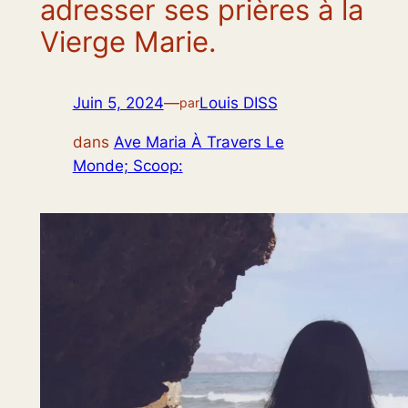
adresser ses prières à la
Vierge Marie.
Juin 5, 2024
—
Louis DISS
par
dans
Ave Maria À Travers Le
Monde; Scoop: