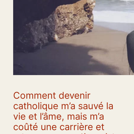
Comment devenir
catholique m’a sauvé la
vie et l’âme, mais m’a
coûté une carrière et