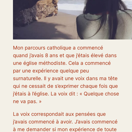
Mon parcours catholique a commencé
quand j’avais 8 ans et que j’étais élevé dans
une église méthodiste. Cela a commencé
par une expérience quelque peu
surnaturelle. Il y avait une voix dans ma tête
qui ne cessait de s’exprimer chaque fois que
j’étais à l’église. La voix dit : « Quelque chose
ne va pas. »
La voix correspondait aux pensées que
j’avais commencé à avoir. J’avais commencé
à me demander si mon expérience de toute