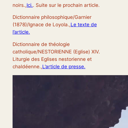
noirs.,
Ici.
. Suite sur le prochain article.
Dictionnaire philosophique/Garnier
(1878)/Ignace de Loyola.,
Le texte de
l’article.
Dictionnaire de théologie
catholique/NESTORIENNE (Eglise) XIV.
Liturgie des Eglises nestorienne et
chaldéenne.,
L’article de presse.