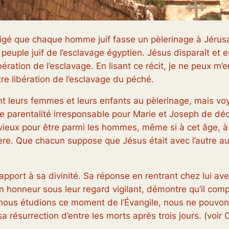
t exigé que chaque homme juif fasse un pèlerinage à Jéru
 peuple juif de l’esclavage égyptien. Jésus disparaît et e
bération de l’esclavage. En lisant ce récit, je ne peux m
tre libération de l’esclavage du péché.
 leurs femmes et leurs enfants au pèlerinage, mais vo
e parentalité irresponsable pour Marie et Joseph de dé
ux pour être parmi les hommes, même si à cet âge, à l’aub
ère. Que chacun suppose que Jésus était avec l’autre au
rapport à sa divinité. Sa réponse en rentrant chez lui ave
n honneur sous leur regard vigilant, démontre qu’il compr
ous étudions ce moment de l’Évangile, nous ne pouvons i
 résurrection d’entre les morts après trois jours. (voir