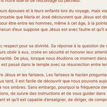
s notre liberté de l’esclavage du pêcheur.
rs épouses et à leurs enfants lors du voyage, mais via
sponsable que María et José découvrent que Jésus est d
our être entre les hommes, même à cet âge, à la pointe de 
cun d’eux suppose que Jésus est avec l’autre et qu’il 
vec respect pour sa divinité. Sa réponse à la question de
jours obéir à eux, croire en sécurité et honorer leur atten
umanité. De plus, lorsque nous étudions ce moment dans
 est passé dans le temple avec sa résurrection entre les
tre Jésus et les fariseos. Les fariseos le hacían pregu
us tard, il est facile de découvrir que nous pouvons au
à nos ombres. Sans embargo, pourquoi la fréquence dema
stions, de suivre des instructions et de vous guider da
vant et qu’il est capable d’enseigner, de diriger, de comp