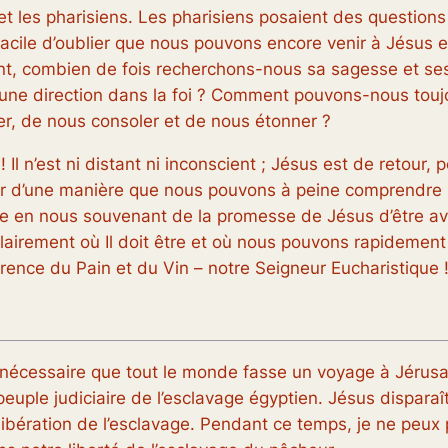
 et les pharisiens. Les pharisiens posaient des question
t facile d’oublier que nous pouvons encore venir à Jésus
nt, combien de fois recherchons-nous sa sagesse et ses
ne direction dans la foi ? Comment pouvons-nous toujours 
er, de nous consoler et de nous étonner ?
Il n’est ni distant ni inconscient ; Jésus est de retour, 
er d’une manière que nous pouvons à peine comprendre !
 en nous souvenant de la promesse de Jésus d’être ave
 clairement où Il doit être et où nous pouvons rapidement
rence du Pain et du Vin – notre Seigneur Eucharistique 
tait nécessaire que tout le monde fasse un voyage à Jéru
peuple judiciaire de l’esclavage égyptien. Jésus disparaît
 libération de l’esclavage. Pendant ce temps, je ne peu