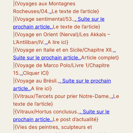
|{Voyages aux Montagnes
Rocheuses/04.,
.
Le texte de l’article}
|{Voyage sentimental/53.,
. Suite sur le
prochain article..
Le texte de l’article}
|{Voyage en Orient (Nerval)/Les Akkals –
L’Antiliban/IV.,
.
A lire ici}
|{Voyage en Italie et en Sicile/Chapitre XII.,
.
Suite sur le prochain article..
Article complet}
|{Voyage de Marco Polo/Livre 1/Chapitre
15.,
.
Cliquer ICI}
|{Voyage au Brésil.,
. Suite sur le prochain
article..
A lire ici}
|{Vitraux/Tercets pour prier Notre-Dame.,
.
Le
texte de l’article}
|{Vitraux/Hortus conclusus.,
. Suite sur le
prochain article..
Le post d’actualité}
|{Vies des peintres, sculpteurs et