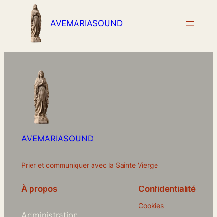
AVEMARIASOUND
AVEMARIASOUND
Prier et communiquer avec la Sainte Vierge
À propos
Confidentialité
Cookies
Administration