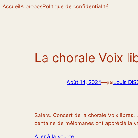
Aller
Accueil
A propos
Politique de confidentialité
au
contenu
La chorale Voix li
Août 14, 2024
—
Louis DIS
par
Salers. Concert de la chorale Voix libres. 
centaine de mélomanes ont apprécié la va
Aller à la source