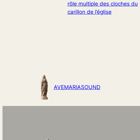
rôle multiple des cloches du
carillon de l’église
AVEMARIASOUND