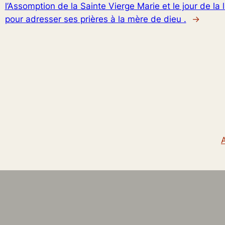
l’Assomption de la Sainte Vierge Marie et le jour de la
pour adresser ses prières à la mère de dieu .
→