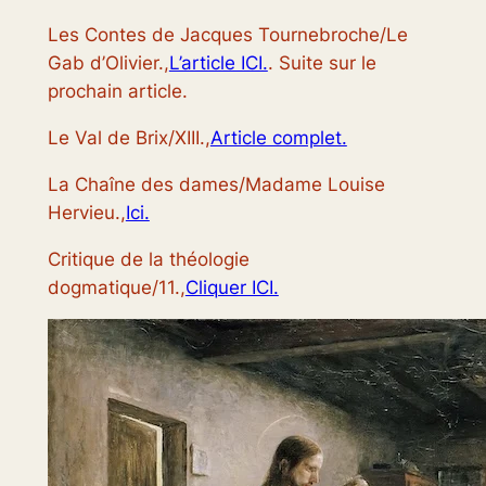
Les Contes de Jacques Tournebroche/Le
Gab d’Olivier.,
L’article ICI.
. Suite sur le
prochain article.
Le Val de Brix/XIII.,
Article complet.
La Chaîne des dames/Madame Louise
Hervieu.,
Ici.
Critique de la théologie
dogmatique/11.,
Cliquer ICI.