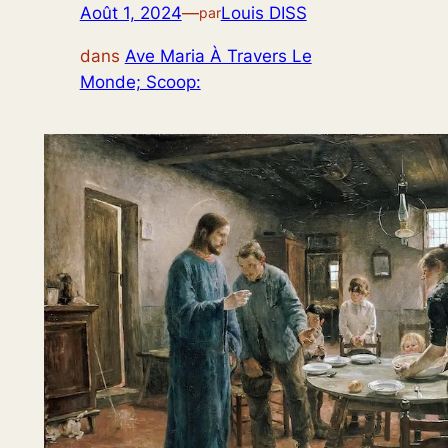
Août 1, 2024
—
Louis DISS
par
dans
Ave Maria À Travers Le
Monde; Scoop: