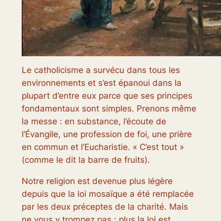
Le catholicisme a survécu dans tous les
environnements et s’est épanoui dans la
plupart d’entre eux parce que ses principes
fondamentaux sont simples. Prenons même
la messe : en substance, l’écoute de
l’Évangile, une profession de foi, une prière
en commun et l’Eucharistie. « C’est tout »
(comme le dit la barre de fruits).
Notre religion est devenue plus légère
depuis que la loi mosaïque a été remplacée
par les deux préceptes de la charité. Mais
ne vous y trompez pas : plus la loi est