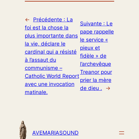
←
Précédente :
La
Suivante :
Le
foi est la chose la
pape rappelle
plus importante dans
le service «
la vie, déclare le
pieux et
cardinal qui a résisté
fidèle » de
à l’assaut du
l’archevêque
communisme –
Treanor pour
Catholic World Report
prier la mère
avec une invocation
de dieu .
→
matinale.
AVEMARIASOUND