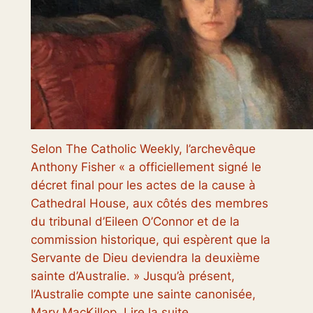
Selon The Catholic Weekly, l’archevêque
Anthony Fisher « a officiellement signé le
décret final pour les actes de la cause à
Cathedral House, aux côtés des membres
du tribunal d’Eileen O’Connor et de la
commission historique, qui espèrent que la
Servante de Dieu deviendra la deuxième
sainte d’Australie. » Jusqu’à présent,
l’Australie compte une sainte canonisée,
Mary MacKillop. Lire la suite…