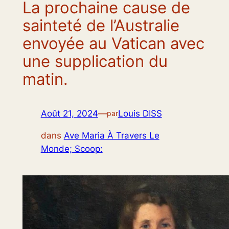
La prochaine cause de
sainteté de l’Australie
envoyée au Vatican avec
une supplication du
matin.
Août 21, 2024
—
Louis DISS
par
dans
Ave Maria À Travers Le
Monde; Scoop: