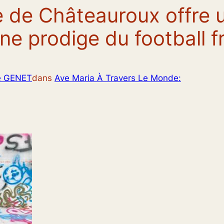
e de Châteauroux offre 
une prodige du football f
e GENET
dans
Ave Maria À Travers Le Monde: