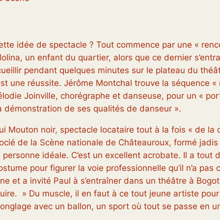
cette idée de spectacle ? Tout commence par une «
renc
na, un enfant du quartier, alors que ce dernier s’entraî
cueillir pendant quelques minutes sur le plateau du théât
’est une réussite. Jérôme Montchal trouve la séquence «
élodie Joinville, chorégraphe et danseuse, pour un «
por
 la démonstration de ses qualités de danseur
».
hui
Mouton noir,
spectacle locataire tout à la fois «
de la 
ocié de la Scène nationale de Châteauroux, formé jadis 
a personne idéale. C’est un excellent acrobate. Il a tout 
ume pour figurer la voie professionnelle qu’il n’a pas ch
ne et a invité Paul à s’entraîner dans un théâtre à Bogo
uire. » D
u muscle, il en faut à ce tout jeune artiste po
 jonglage avec un ballon, un sport où tout se passe en u