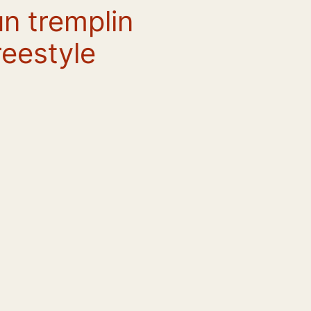
un tremplin
reestyle