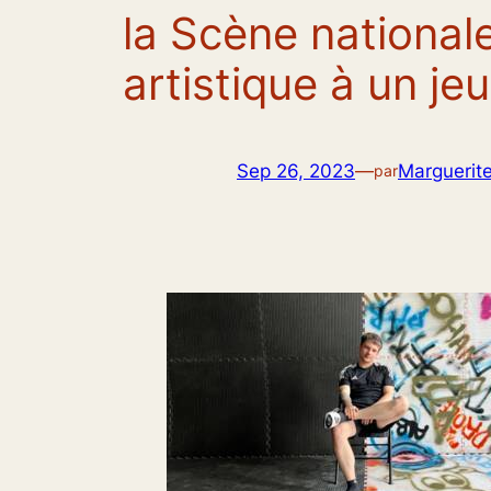
la Scène national
artistique à un je
Sep 26, 2023
—
Marguerit
par