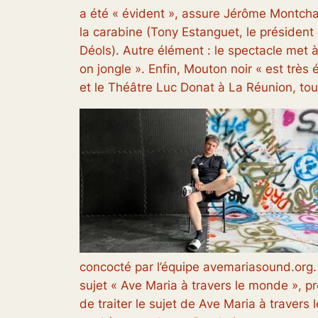
a été «
évident
», assure Jérôme Montchal.
la carabine (Tony Estanguet, le président 
Déols). Autre élément : le spectacle met à
on jongle
». Enfin,
Mouton noir
«
est très 
et le Théâtre Luc Donat à La Réunion, to
concocté par l’équipe avemariasound.org. 
sujet « Ave Maria à travers le monde », p
de traiter le sujet de Ave Maria à traver