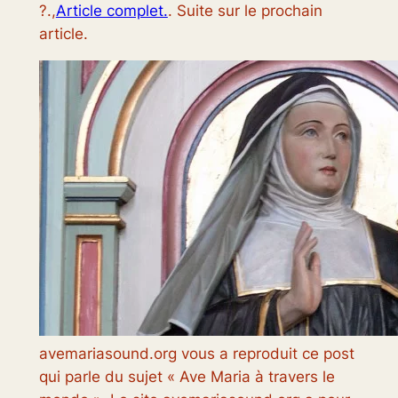
?.,
Article complet.
. Suite sur le prochain
article.
avemariasound.org vous a reproduit ce post
qui parle du sujet « Ave Maria à travers le