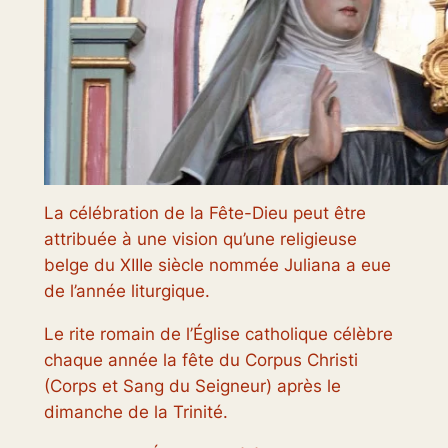
La célébration de la Fête-Dieu peut être
attribuée à une vision qu’une religieuse
belge du XIIIe siècle nommée Juliana a eue
de l’année liturgique.
Le rite romain de l’Église catholique célèbre
chaque année la fête du Corpus Christi
(Corps et Sang du Seigneur) après le
dimanche de la Trinité.