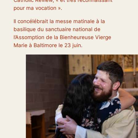
Catholic Review, « et très reconnaissant
pour ma vocation ».
Il concélébrait la messe matinale à la
basilique du sanctuaire national de
l’Assomption de la Bienheureuse Vierge
Marie à Baltimore le 23 juin.