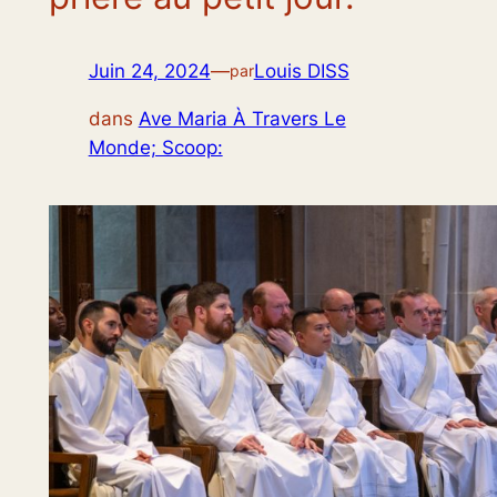
Juin 24, 2024
—
Louis DISS
par
dans
Ave Maria À Travers Le
Monde; Scoop: