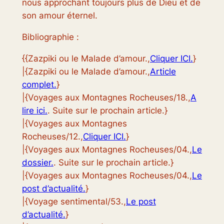
nous approchant toujours plus de Dieu et de
son amour éternel.
Bibliographie :
{{Zazpiki ou le Malade d’amour.,
Cliquer ICI.
}
|{Zazpiki ou le Malade d’amour.,
Article
complet.
}
|{Voyages aux Montagnes Rocheuses/18.,
A
lire ici.
. Suite sur le prochain article.}
|{Voyages aux Montagnes
Rocheuses/12.,
Cliquer ICI.
}
|{Voyages aux Montagnes Rocheuses/04.,
Le
dossier.
. Suite sur le prochain article.}
|{Voyages aux Montagnes Rocheuses/04.,
Le
post d’actualité.
}
|{Voyage sentimental/53.,
Le post
d’actualité.
}