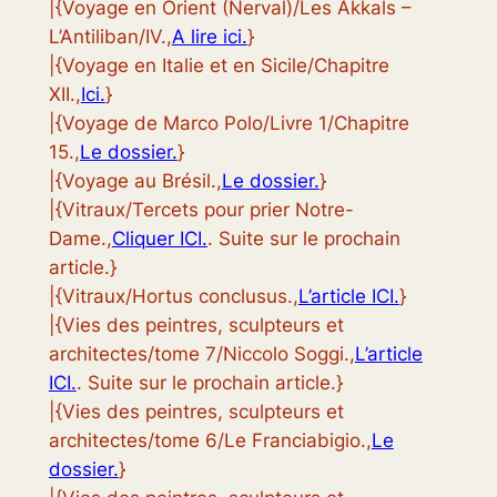
|{Voyage en Orient (Nerval)/Les Akkals –
L’Antiliban/IV.,
A lire ici.
}
|{Voyage en Italie et en Sicile/Chapitre
XII.,
Ici.
}
|{Voyage de Marco Polo/Livre 1/Chapitre
15.,
Le dossier.
}
|{Voyage au Brésil.,
Le dossier.
}
|{Vitraux/Tercets pour prier Notre-
Dame.,
Cliquer ICI.
. Suite sur le prochain
article.}
|{Vitraux/Hortus conclusus.,
L’article ICI.
}
|{Vies des peintres, sculpteurs et
architectes/tome 7/Niccolo Soggi.,
L’article
ICI.
. Suite sur le prochain article.}
|{Vies des peintres, sculpteurs et
architectes/tome 6/Le Franciabigio.,
Le
dossier.
}