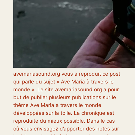
avemariasound.org vous a reproduit ce post
qui parle du sujet « Ave Maria à travers le
monde ». Le site avemariasound.org a pour
but de publier plusieurs publications sur le
thème Ave Maria à travers le monde
développées sur la toile. La chronique est
reproduite du mieux possible. Dans le cas
où vous envisagez d’apporter des notes sur