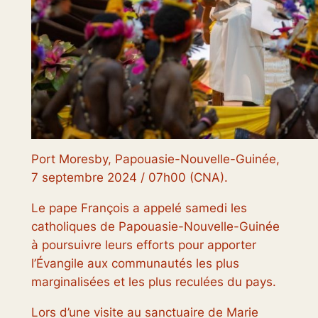
Port Moresby, Papouasie-Nouvelle-Guinée,
7 septembre 2024 / 07h00 (CNA).
Le pape François a appelé samedi les
catholiques de Papouasie-Nouvelle-Guinée
à poursuivre leurs efforts pour apporter
l’Évangile aux communautés les plus
marginalisées et les plus reculées du pays.
Lors d’une visite au sanctuaire de Marie