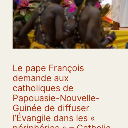
Le pape François
demande aux
catholiques de
Papouasie-Nouvelle-
Guinée de diffuser
l’Évangile dans les «
périphéries » – Catholic