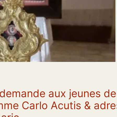
demande aux jeunes de d
omme Carlo Acutis & adre