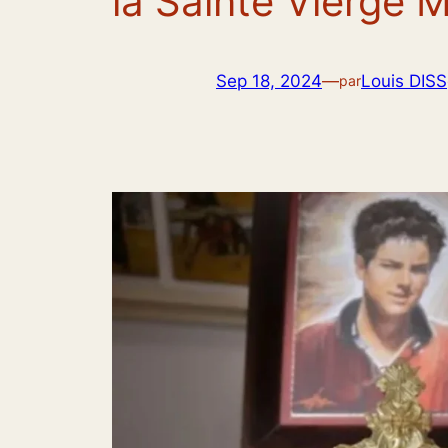
la Sainte Vierge M
Sep 18, 2024
—
Louis DISS
par