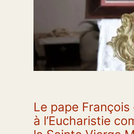
Le pape François 
à l’Eucharistie c