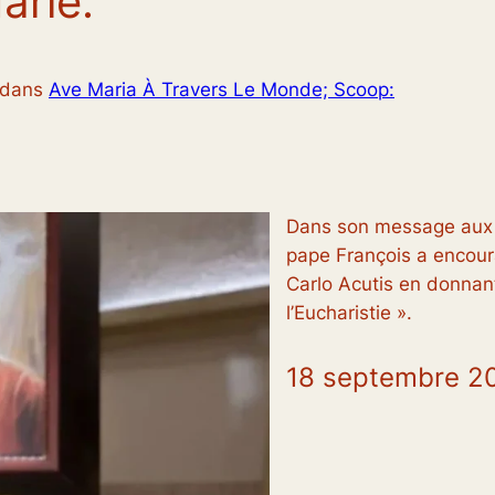
arie.
dans
Ave Maria À Travers Le Monde; Scoop:
Dans son message aux j
pape François a encoura
Carlo Acutis en donnant
l’Eucharistie ».
18 septembre 2