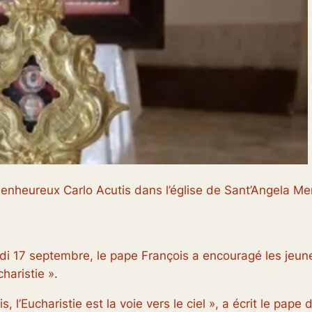
enheureux Carlo Acutis dans l’église de Sant’Angela Meri
 17 septembre, le pape François a encouragé les jeunes
haristie ».
s, l’Eucharistie est la voie vers le ciel », a écrit le pa