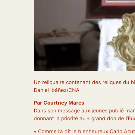
Un reliquaire contenant des reliques du bi
Daniel Ibáñez/CNA
Par Courtney Mares
Dans son message aux jeunes publié mardi
donnant la priorité au « grand don de l’Euc
« Comme l’a dit le bienheureux Carlo Acuti