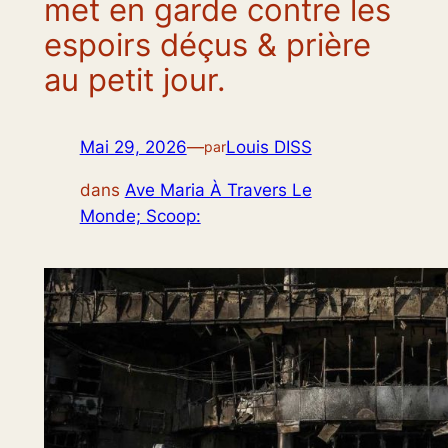
met en garde contre les
espoirs déçus & prière
au petit jour.
Mai 29, 2026
—
Louis DISS
par
dans
Ave Maria À Travers Le
Monde; Scoop: