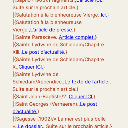
|{Sapho (1903)/Fragments.,
L’article ICI.
.
Suite sur le prochain article.}
|{Salutation à la bienheureuse Vierge.,
Ici.
}
|{Salutation à la bienheureuse
Vierge.,
L’article de presse.
}
|{Sainte Parascève.,
Article complet.
}
|{Sainte Lydwine de Schiedam/Chapitre
XIII.,
Le post d’actualité.
}
|{Sainte Lydwine de Schiedam/Chapitre
X.,
Cliquer ICI.
}
|{Sainte Lydwine de
Schiedam/Appendice.,
Le texte de l’article.
.
Suite sur le prochain article.}
|{Saint Jean-Baptiste/2.,
Cliquer ICI.
}
|{Saint Georges (Verhaeren).,
Le post
d’actualité.
}
|{Sagesse (1902)/« La mer est plus belle
».,
Le dossier.
. Suite sur le prochain article.}