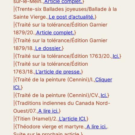
sur-le-Mein.,
Article complet.
}
|{Trente-six Ballades joyeuses/Ballade à la
Sainte Vierge.,
Le post d’actualité.
}
|{Traité sur la tolérance/Édition Garnier
1879/20.,
Article complet.
}
|{Traité sur la tolérance/Édition Garnier
1879/18.,
Le dossier.
}
|{Traité sur la tolérance/Édition 1763/20.,
Ici.
}
|{Traité sur la tolérance/Édition
1763/18.,
L’article de presse.
}
|{Traité de la peinture (Cennini)/I.,
Cliquer
ICI.
}
|{Traité de la peinture (Cennini)/CV.,
Ici.
}
|{Traditions indiennes du Canada Nord-
Ouest/07.,
A lire ici.
}
|{Titien (Hamel)/2.,
L’article ICI.
}
|{Théodore vierge et martyre.,
A lire ici.
.
Suite sur le prochain article.}