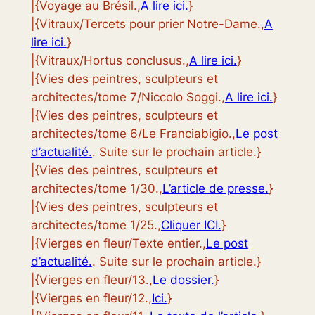
|{Voyage au Brésil.,
A lire ici.
}
|{Vitraux/Tercets pour prier Notre-Dame.,
A
lire ici.
}
|{Vitraux/Hortus conclusus.,
A lire ici.
}
|{Vies des peintres, sculpteurs et
architectes/tome 7/Niccolo Soggi.,
A lire ici.
}
|{Vies des peintres, sculpteurs et
architectes/tome 6/Le Franciabigio.,
Le post
d’actualité.
. Suite sur le prochain article.}
|{Vies des peintres, sculpteurs et
architectes/tome 1/30.,
L’article de presse.
}
|{Vies des peintres, sculpteurs et
architectes/tome 1/25.,
Cliquer ICI.
}
|{Vierges en fleur/Texte entier.,
Le post
d’actualité.
. Suite sur le prochain article.}
|{Vierges en fleur/13.,
Le dossier.
}
|{Vierges en fleur/12.,
Ici.
}