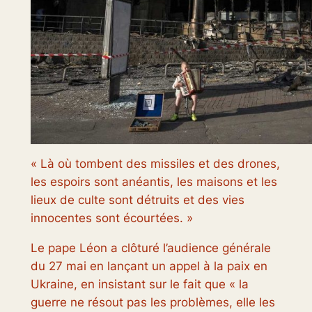
« Là où tombent des missiles et des drones,
les espoirs sont anéantis, les maisons et les
lieux de culte sont détruits et des vies
innocentes sont écourtées. »
Le pape Léon a clôturé l’audience générale
du 27 mai en lançant un appel à la paix en
Ukraine, en insistant sur le fait que « la
guerre ne résout pas les problèmes, elle les