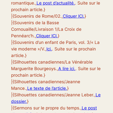
romantique.,
Le post d’actualité.
. Suite sur le
prochain article.}
|{Souvenirs de Rome/02.,
Cliquer ICI.
}
|{Souvenirs de la Basse
Cornouaille/Livraison 1/La Croix de
Pennéarc’h.,
Cliquer ICI.
}
|{Souvenirs d’un enfant de Paris, vol. 3/« La
vie moderne »/V.,
Ici.
. Suite sur le prochain
article.}
|{Silhouettes canadiennes/La Vénérable
Marguerite Bourgeoys.,
A lire ici.
. Suite sur le
prochain article.}
|{Silhouettes canadiennes/Jeanne
Mance.,
Le texte de l’article.
}
|{Silhouettes canadiennes/Jeanne Leber.,
Le
dossier.
}
|{Sermons sur le propre du temps.,
Le post