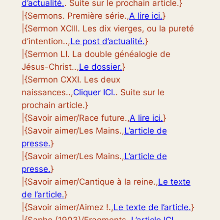
d’actualité.
. Suite sur le prochain article.}
|{Sermons. Première série.,
A lire ici.
}
|{Sermon XCIII. Les dix vierges, ou la pureté
d’intention..,
Le post d’actualité.
}
|{Sermon LI. La double généalogie de
Jésus-Christ..,
Le dossier.
}
|{Sermon CXXI. Les deux
naissances..,
Cliquer ICI.
. Suite sur le
prochain article.}
|{Savoir aimer/Race future.,
A lire ici.
}
|{Savoir aimer/Les Mains.,
L’article de
presse.
}
|{Savoir aimer/Les Mains.,
L’article de
presse.
}
|{Savoir aimer/Cantique à la reine.,
Le texte
de l’article.
}
|{Savoir aimer/Aimez !.,
Le texte de l’article.
}