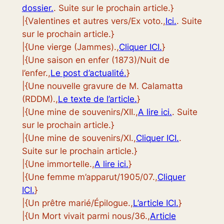
dossier.
. Suite sur le prochain article.}
|{Valentines et autres vers/Ex voto.,
Ici.
. Suite
sur le prochain article.}
|{Une vierge (Jammes).,
Cliquer ICI.
}
|{Une saison en enfer (1873)/Nuit de
l’enfer.,
Le post d’actualité.
}
|{Une nouvelle gravure de M. Calamatta
(RDDM).,
Le texte de l’article.
}
|{Une mine de souvenirs/XII.,
A lire ici.
. Suite
sur le prochain article.}
|{Une mine de souvenirs/XI.,
Cliquer ICI.
.
Suite sur le prochain article.}
|{Une immortelle.,
A lire ici.
}
|{Une femme m’apparut/1905/07.,
Cliquer
ICI.
}
|{Un prêtre marié/Épilogue.,
L’article ICI.
}
|{Un Mort vivait parmi nous/36.,
Article