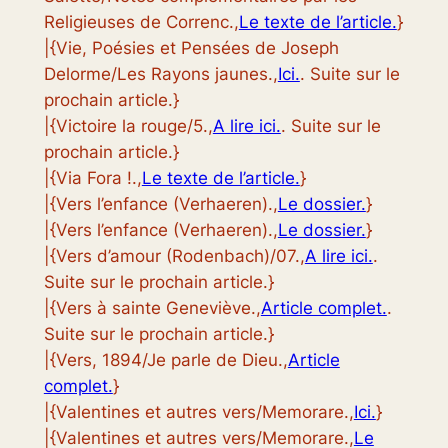
Religieuses de Correnc.,
Le texte de l’article.
}
|{Vie, Poésies et Pensées de Joseph
Delorme/Les Rayons jaunes.,
Ici.
. Suite sur le
prochain article.}
|{Victoire la rouge/5.,
A lire ici.
. Suite sur le
prochain article.}
|{Via Fora !.,
Le texte de l’article.
}
|{Vers l’enfance (Verhaeren).,
Le dossier.
}
|{Vers l’enfance (Verhaeren).,
Le dossier.
}
|{Vers d’amour (Rodenbach)/07.,
A lire ici.
.
Suite sur le prochain article.}
|{Vers à sainte Geneviève.,
Article complet.
.
Suite sur le prochain article.}
|{Vers, 1894/Je parle de Dieu.,
Article
complet.
}
|{Valentines et autres vers/Memorare.,
Ici.
}
|{Valentines et autres vers/Memorare.,
Le