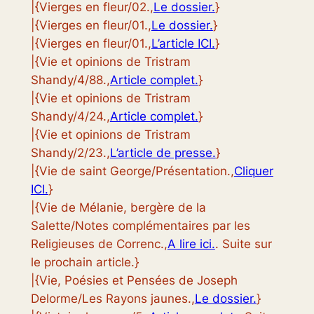
|{Vierges en fleur/02.,
Le dossier.
}
|{Vierges en fleur/01.,
Le dossier.
}
|{Vierges en fleur/01.,
L’article ICI.
}
|{Vie et opinions de Tristram
Shandy/4/88.,
Article complet.
}
|{Vie et opinions de Tristram
Shandy/4/24.,
Article complet.
}
|{Vie et opinions de Tristram
Shandy/2/23.,
L’article de presse.
}
|{Vie de saint George/Présentation.,
Cliquer
ICI.
}
|{Vie de Mélanie, bergère de la
Salette/Notes complémentaires par les
Religieuses de Correnc.,
A lire ici.
. Suite sur
le prochain article.}
|{Vie, Poésies et Pensées de Joseph
Delorme/Les Rayons jaunes.,
Le dossier.
}