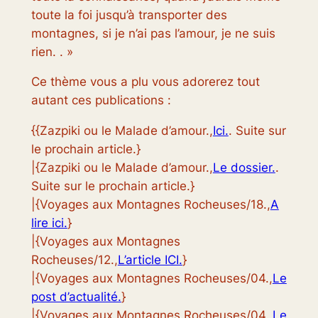
toute la foi jusqu’à transporter des
montagnes, si je n’ai pas l’amour, je ne suis
rien. . »
Ce thème vous a plu vous adorerez tout
autant ces publications :
{{Zazpiki ou le Malade d’amour.,
Ici.
. Suite sur
le prochain article.}
|{Zazpiki ou le Malade d’amour.,
Le dossier.
.
Suite sur le prochain article.}
|{Voyages aux Montagnes Rocheuses/18.,
A
lire ici.
}
|{Voyages aux Montagnes
Rocheuses/12.,
L’article ICI.
}
|{Voyages aux Montagnes Rocheuses/04.,
Le
post d’actualité.
}
|{Voyages aux Montagnes Rocheuses/04.,
Le