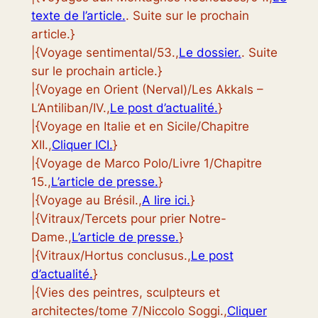
texte de l’article.
. Suite sur le prochain
article.}
|{Voyage sentimental/53.,
Le dossier.
. Suite
sur le prochain article.}
|{Voyage en Orient (Nerval)/Les Akkals –
L’Antiliban/IV.,
Le post d’actualité.
}
|{Voyage en Italie et en Sicile/Chapitre
XII.,
Cliquer ICI.
}
|{Voyage de Marco Polo/Livre 1/Chapitre
15.,
L’article de presse.
}
|{Voyage au Brésil.,
A lire ici.
}
|{Vitraux/Tercets pour prier Notre-
Dame.,
L’article de presse.
}
|{Vitraux/Hortus conclusus.,
Le post
d’actualité.
}
|{Vies des peintres, sculpteurs et
architectes/tome 7/Niccolo Soggi.,
Cliquer