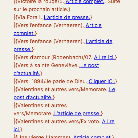
|{Victoire la rouge/5.,
Article complet.
. Suite
sur le prochain article.}
|{Via Fora !.,
L’article de presse.
}
|{Vers l’enfance (Verhaeren).,
Article
complet.
}
|{Vers l’enfance (Verhaeren).,
L’article de
presse.
}
|{Vers d’amour (Rodenbach)/07.,
A lire ici.
}
|{Vers à sainte Geneviève.,
Le post
d’actualité.
}
|{Vers, 1894/Je parle de Dieu.,
Cliquer ICI.
}
|{Valentines et autres vers/Memorare.,
Le
post d’actualité.
}
|{Valentines et autres
vers/Memorare.,
L’article de presse.
}
|{Valentines et autres vers/Ex voto.,
A lire
ici.
}
|{Une vierge (Jammes).,
Article complet.
}