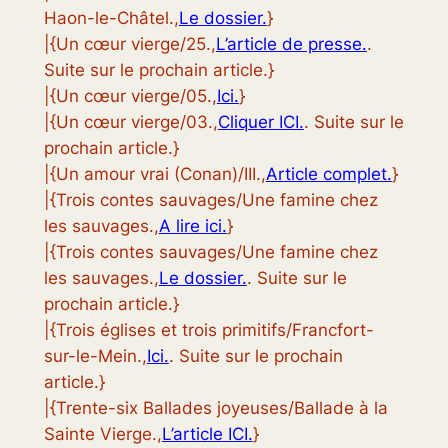
Haon-le-Châtel.,
Le dossier.
}
|{Un cœur vierge/25.,
L’article de presse.
.
Suite sur le prochain article.}
|{Un cœur vierge/05.,
Ici.
}
|{Un cœur vierge/03.,
Cliquer ICI.
. Suite sur le
prochain article.}
|{Un amour vrai (Conan)/III.,
Article complet.
}
|{Trois contes sauvages/Une famine chez
les sauvages.,
A lire ici.
}
|{Trois contes sauvages/Une famine chez
les sauvages.,
Le dossier.
. Suite sur le
prochain article.}
|{Trois églises et trois primitifs/Francfort-
sur-le-Mein.,
Ici.
. Suite sur le prochain
article.}
|{Trente-six Ballades joyeuses/Ballade à la
Sainte Vierge.,
L’article ICI.
}