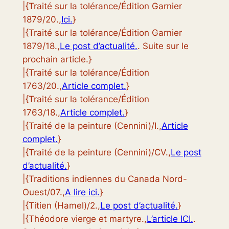
|{Traité sur la tolérance/Édition Garnier
1879/20.,
Ici.
}
|{Traité sur la tolérance/Édition Garnier
1879/18.,
Le post d’actualité.
. Suite sur le
prochain article.}
|{Traité sur la tolérance/Édition
1763/20.,
Article complet.
}
|{Traité sur la tolérance/Édition
1763/18.,
Article complet.
}
|{Traité de la peinture (Cennini)/I.,
Article
complet.
}
|{Traité de la peinture (Cennini)/CV.,
Le post
d’actualité.
}
|{Traditions indiennes du Canada Nord-
Ouest/07.,
A lire ici.
}
|{Titien (Hamel)/2.,
Le post d’actualité.
}
|{Théodore vierge et martyre.,
L’article ICI.
.