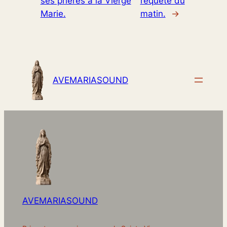
ses prières à la Vierge
requête du
Marie.
matin.
→
AVEMARIASOUND
AVEMARIASOUND