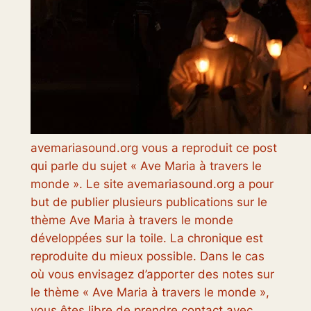
avemariasound.org vous a reproduit ce post
qui parle du sujet « Ave Maria à travers le
monde ». Le site avemariasound.org a pour
but de publier plusieurs publications sur le
thème Ave Maria à travers le monde
développées sur la toile. La chronique est
reproduite du mieux possible. Dans le cas
où vous envisagez d’apporter des notes sur
le thème « Ave Maria à travers le monde »,
vous êtes libre de prendre contact avec