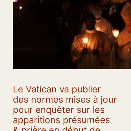
Le Vatican va publier
des normes mises à jour
pour enquêter sur les
apparitions présumées
& prière en début de