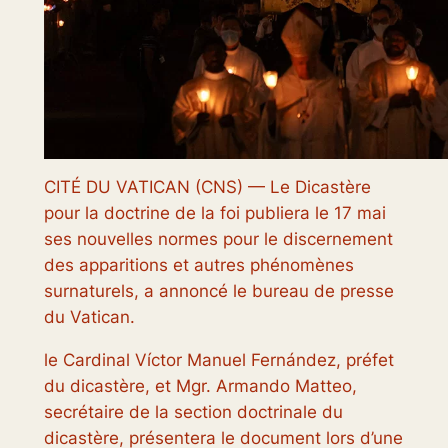
CITÉ DU VATICAN (CNS) — Le Dicastère
pour la doctrine de la foi publiera le 17 mai
ses nouvelles normes pour le discernement
des apparitions et autres phénomènes
surnaturels, a annoncé le bureau de presse
du Vatican.
le Cardinal Víctor Manuel Fernández, préfet
du dicastère, et Mgr. Armando Matteo,
secrétaire de la section doctrinale du
dicastère, présentera le document lors d’une