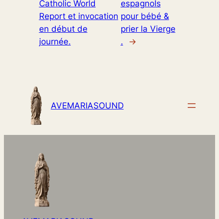
Catholic World
espagnols
Report et invocation
pour bébé &
en début de
prier la Vierge
journée.
.
→
AVEMARIASOUND