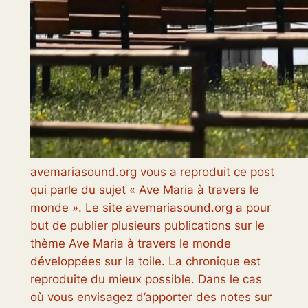
avemariasound.org vous a reproduit ce post
qui parle du sujet « Ave Maria à travers le
monde ». Le site avemariasound.org a pour
but de publier plusieurs publications sur le
thème Ave Maria à travers le monde
développées sur la toile. La chronique est
reproduite du mieux possible. Dans le cas
où vous envisagez d’apporter des notes sur