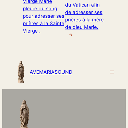
Vierge Marie
du Vatican afin
pleure du sang
de adresser ses
pour adresser ses
prières à la mère
prières à la Sainte
de dieu Marie.
Vierge .
→
AVEMARIASOUND