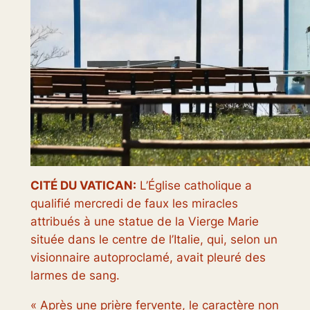
CITÉ DU VATICAN:
L’Église catholique a
qualifié mercredi de faux les miracles
attribués à une statue de la Vierge Marie
située dans le centre de l’Italie, qui, selon un
visionnaire autoproclamé, avait pleuré des
larmes de sang.
« Après une prière fervente, le caractère non