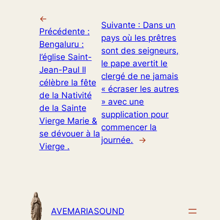
←
Suivante :
Dans un
Précédente :
pays où les prêtres
Bengaluru :
sont des seigneurs,
l’église Saint-
le pape avertit le
Jean-Paul II
clergé de ne jamais
célèbre la fête
« écraser les autres
de la Nativité
» avec une
de la Sainte
supplication pour
Vierge Marie &
commencer la
se dévouer à la
journée.
→
Vierge .
AVEMARIASOUND