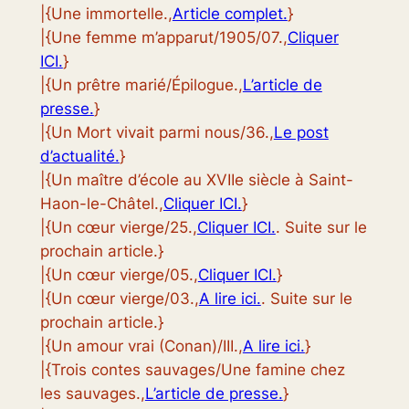
|{Une immortelle.,
Article complet.
}
|{Une femme m’apparut/1905/07.,
Cliquer
ICI.
}
|{Un prêtre marié/Épilogue.,
L’article de
presse.
}
|{Un Mort vivait parmi nous/36.,
Le post
d’actualité.
}
|{Un maître d’école au XVIIe siècle à Saint-
Haon-le-Châtel.,
Cliquer ICI.
}
|{Un cœur vierge/25.,
Cliquer ICI.
. Suite sur le
prochain article.}
|{Un cœur vierge/05.,
Cliquer ICI.
}
|{Un cœur vierge/03.,
A lire ici.
. Suite sur le
prochain article.}
|{Un amour vrai (Conan)/III.,
A lire ici.
}
|{Trois contes sauvages/Une famine chez
les sauvages.,
L’article de presse.
}