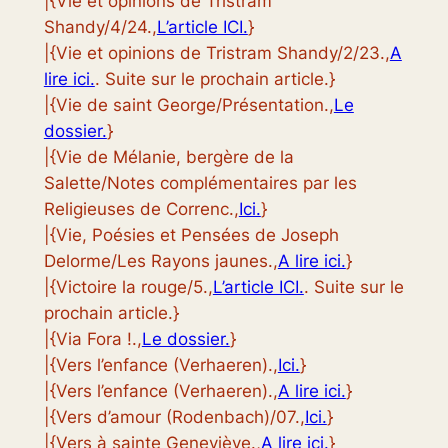
|{Vie et opinions de Tristram
Shandy/4/24.,
L’article ICI.
}
|{Vie et opinions de Tristram Shandy/2/23.,
A
lire ici.
. Suite sur le prochain article.}
|{Vie de saint George/Présentation.,
Le
dossier.
}
|{Vie de Mélanie, bergère de la
Salette/Notes complémentaires par les
Religieuses de Correnc.,
Ici.
}
|{Vie, Poésies et Pensées de Joseph
Delorme/Les Rayons jaunes.,
A lire ici.
}
|{Victoire la rouge/5.,
L’article ICI.
. Suite sur le
prochain article.}
|{Via Fora !.,
Le dossier.
}
|{Vers l’enfance (Verhaeren).,
Ici.
}
|{Vers l’enfance (Verhaeren).,
A lire ici.
}
|{Vers d’amour (Rodenbach)/07.,
Ici.
}
|{Vers à sainte Geneviève.,
A lire ici.
}