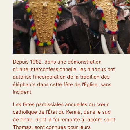
Depuis 1982, dans une démonstration
d’unité interconfessionnelle, les hindous ont
autorisé l’incorporation de la tradition des
éléphants dans cette fête de l’Église, sans
incident.
Les fêtes paroissiales annuelles du cœur
catholique de l’État du Kerala, dans le sud
de l’Inde, dont la foi remonte à l’apôtre saint
Thomas, sont connues pour leurs