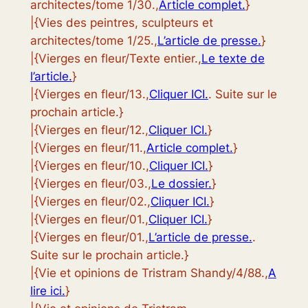
architectes/tome 1/30.,
Article complet.
}
|{Vies des peintres, sculpteurs et
architectes/tome 1/25.,
L’article de presse.
}
|{Vierges en fleur/Texte entier.,
Le texte de
l’article.
}
|{Vierges en fleur/13.,
Cliquer ICI.
. Suite sur le
prochain article.}
|{Vierges en fleur/12.,
Cliquer ICI.
}
|{Vierges en fleur/11.,
Article complet.
}
|{Vierges en fleur/10.,
Cliquer ICI.
}
|{Vierges en fleur/03.,
Le dossier.
}
|{Vierges en fleur/02.,
Cliquer ICI.
}
|{Vierges en fleur/01.,
Cliquer ICI.
}
|{Vierges en fleur/01.,
L’article de presse.
.
Suite sur le prochain article.}
|{Vie et opinions de Tristram Shandy/4/88.,
A
lire ici.
}