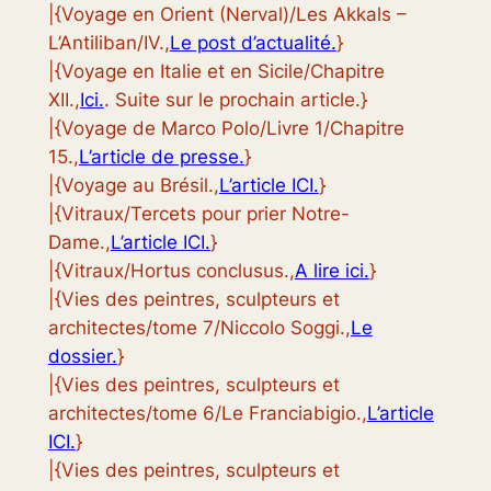
|{Voyage en Orient (Nerval)/Les Akkals –
L’Antiliban/IV.,
Le post d’actualité.
}
|{Voyage en Italie et en Sicile/Chapitre
XII.,
Ici.
. Suite sur le prochain article.}
|{Voyage de Marco Polo/Livre 1/Chapitre
15.,
L’article de presse.
}
|{Voyage au Brésil.,
L’article ICI.
}
|{Vitraux/Tercets pour prier Notre-
Dame.,
L’article ICI.
}
|{Vitraux/Hortus conclusus.,
A lire ici.
}
|{Vies des peintres, sculpteurs et
architectes/tome 7/Niccolo Soggi.,
Le
dossier.
}
|{Vies des peintres, sculpteurs et
architectes/tome 6/Le Franciabigio.,
L’article
ICI.
}
|{Vies des peintres, sculpteurs et