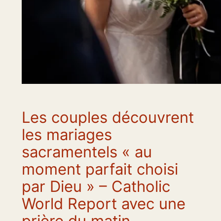
Les couples découvrent
les mariages
sacramentels « au
moment parfait choisi
par Dieu » – Catholic
World Report avec une
prière du matin.