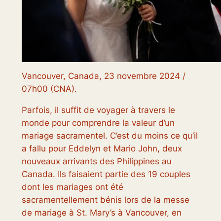
Vancouver, Canada, 23 novembre 2024 /
07h00 (CNA).
Parfois, il suffit de voyager à travers le
monde pour comprendre la valeur d’un
mariage sacramentel. C’est du moins ce qu’il
a fallu pour Eddelyn et Mario John, deux
nouveaux arrivants des Philippines au
Canada. Ils faisaient partie des 19 couples
dont les mariages ont été
sacramentellement bénis lors de la messe
de mariage à St. Mary’s à Vancouver, en