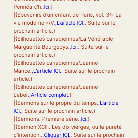
Pennéarc’h.,
Ici.
}
|{Souvenirs d’un enfant de Paris, vol. 3/« La
vie moderne »/V.,
L’article ICI.
. Suite sur le
prochain article.}
|{Silhouettes canadiennes/La Vénérable
Marguerite Bourgeoys.,
Ici.
. Suite sur le
prochain article.}
|{Silhouettes canadiennes/Jeanne
Mance.,
L’article ICI.
. Suite sur le prochain
article.}
|{Silhouettes canadiennes/Jeanne
Leber.,
Article complet.
}
|{Sermons sur le propre du temps.,
L’article
ICI.
. Suite sur le prochain article.}
|{Sermons. Première série.,
Ici.
}
|{Sermon XCIII. Les dix vierges, ou la pureté
d’intention..,
Cliquer ICI.
. Suite sur le prochain