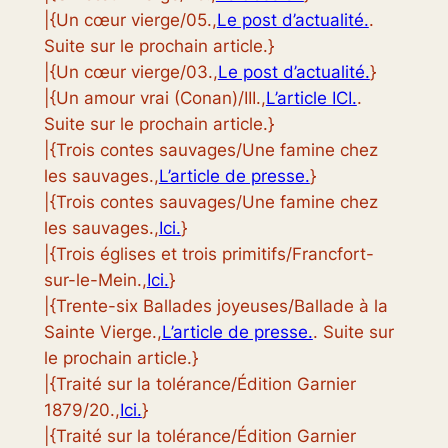
|{Un cœur vierge/05.,
Le post d’actualité.
.
Suite sur le prochain article.}
|{Un cœur vierge/03.,
Le post d’actualité.
}
|{Un amour vrai (Conan)/III.,
L’article ICI.
.
Suite sur le prochain article.}
|{Trois contes sauvages/Une famine chez
les sauvages.,
L’article de presse.
}
|{Trois contes sauvages/Une famine chez
les sauvages.,
Ici.
}
|{Trois églises et trois primitifs/Francfort-
sur-le-Mein.,
Ici.
}
|{Trente-six Ballades joyeuses/Ballade à la
Sainte Vierge.,
L’article de presse.
. Suite sur
le prochain article.}
|{Traité sur la tolérance/Édition Garnier
1879/20.,
Ici.
}
|{Traité sur la tolérance/Édition Garnier