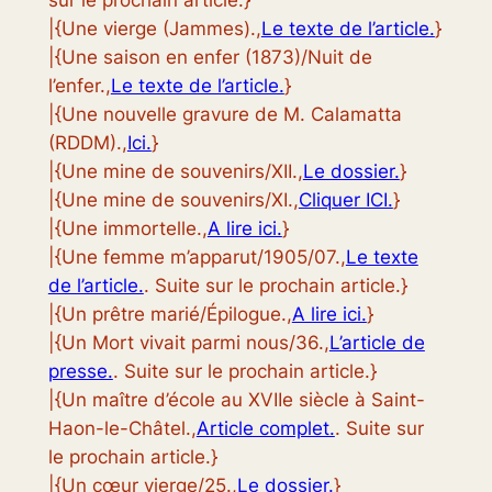
sur le prochain article.}
|{Une vierge (Jammes).,
Le texte de l’article.
}
|{Une saison en enfer (1873)/Nuit de
l’enfer.,
Le texte de l’article.
}
|{Une nouvelle gravure de M. Calamatta
(RDDM).,
Ici.
}
|{Une mine de souvenirs/XII.,
Le dossier.
}
|{Une mine de souvenirs/XI.,
Cliquer ICI.
}
|{Une immortelle.,
A lire ici.
}
|{Une femme m’apparut/1905/07.,
Le texte
de l’article.
. Suite sur le prochain article.}
|{Un prêtre marié/Épilogue.,
A lire ici.
}
|{Un Mort vivait parmi nous/36.,
L’article de
presse.
. Suite sur le prochain article.}
|{Un maître d’école au XVIIe siècle à Saint-
Haon-le-Châtel.,
Article complet.
. Suite sur
le prochain article.}
|{Un cœur vierge/25.,
Le dossier.
}