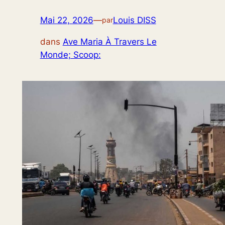
Mai 22, 2026
—
Louis DISS
par
dans
Ave Maria À Travers Le
Monde; Scoop: