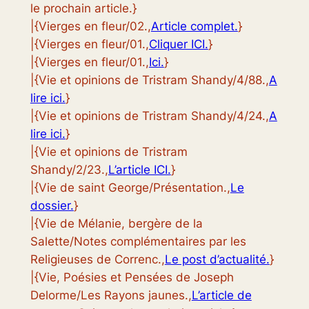
le prochain article.}
|{Vierges en fleur/02.,
Article complet.
}
|{Vierges en fleur/01.,
Cliquer ICI.
}
|{Vierges en fleur/01.,
Ici.
}
|{Vie et opinions de Tristram Shandy/4/88.,
A
lire ici.
}
|{Vie et opinions de Tristram Shandy/4/24.,
A
lire ici.
}
|{Vie et opinions de Tristram
Shandy/2/23.,
L’article ICI.
}
|{Vie de saint George/Présentation.,
Le
dossier.
}
|{Vie de Mélanie, bergère de la
Salette/Notes complémentaires par les
Religieuses de Correnc.,
Le post d’actualité.
}
|{Vie, Poésies et Pensées de Joseph
Delorme/Les Rayons jaunes.,
L’article de