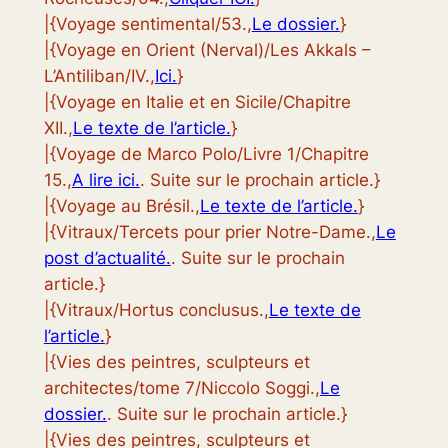
|{Voyage sentimental/53.,
Le dossier.
}
|{Voyage en Orient (Nerval)/Les Akkals –
L’Antiliban/IV.,
Ici.
}
|{Voyage en Italie et en Sicile/Chapitre
XII.,
Le texte de l’article.
}
|{Voyage de Marco Polo/Livre 1/Chapitre
15.,
A lire ici.
. Suite sur le prochain article.}
|{Voyage au Brésil.,
Le texte de l’article.
}
|{Vitraux/Tercets pour prier Notre-Dame.,
Le
post d’actualité.
. Suite sur le prochain
article.}
|{Vitraux/Hortus conclusus.,
Le texte de
l’article.
}
|{Vies des peintres, sculpteurs et
architectes/tome 7/Niccolo Soggi.,
Le
dossier.
. Suite sur le prochain article.}
|{Vies des peintres, sculpteurs et