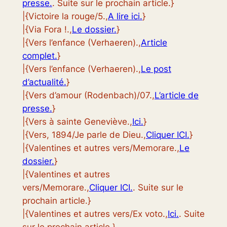
presse.
. Suite sur le prochain article.}
|{Victoire la rouge/5.,
A lire ici.
}
|{Via Fora !.,
Le dossier.
}
|{Vers l’enfance (Verhaeren).,
Article
complet.
}
|{Vers l’enfance (Verhaeren).,
Le post
d’actualité.
}
|{Vers d’amour (Rodenbach)/07.,
L’article de
presse.
}
|{Vers à sainte Geneviève.,
Ici.
}
|{Vers, 1894/Je parle de Dieu.,
Cliquer ICI.
}
|{Valentines et autres vers/Memorare.,
Le
dossier.
}
|{Valentines et autres
vers/Memorare.,
Cliquer ICI.
. Suite sur le
prochain article.}
|{Valentines et autres vers/Ex voto.,
Ici.
. Suite