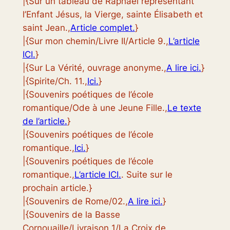
|{Sur un tableau de Raphaël représentant
l’Enfant Jésus, la Vierge, sainte Élisabeth et
saint Jean.,
Article complet.
}
|{Sur mon chemin/Livre II/Article 9.,
L’article
ICI.
}
|{Sur La Vérité, ouvrage anonyme.,
A lire ici.
}
|{Spirite/Ch. 11.,
Ici.
}
|{Souvenirs poétiques de l’école
romantique/Ode à une Jeune Fille.,
Le texte
de l’article.
}
|{Souvenirs poétiques de l’école
romantique.,
Ici.
}
|{Souvenirs poétiques de l’école
romantique.,
L’article ICI.
. Suite sur le
prochain article.}
|{Souvenirs de Rome/02.,
A lire ici.
}
|{Souvenirs de la Basse
Cornouaille/Livraison 1/La Croix de