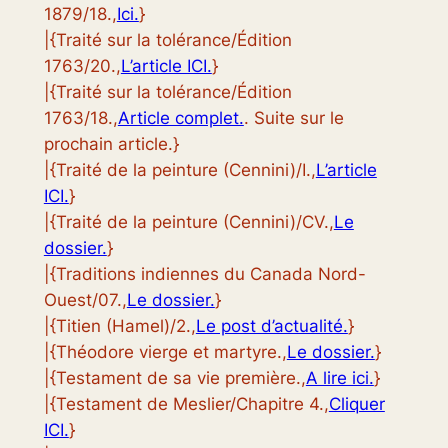
1879/18.,
Ici.
}
|{Traité sur la tolérance/Édition
1763/20.,
L’article ICI.
}
|{Traité sur la tolérance/Édition
1763/18.,
Article complet.
. Suite sur le
prochain article.}
|{Traité de la peinture (Cennini)/I.,
L’article
ICI.
}
|{Traité de la peinture (Cennini)/CV.,
Le
dossier.
}
|{Traditions indiennes du Canada Nord-
Ouest/07.,
Le dossier.
}
|{Titien (Hamel)/2.,
Le post d’actualité.
}
|{Théodore vierge et martyre.,
Le dossier.
}
|{Testament de sa vie première.,
A lire ici.
}
|{Testament de Meslier/Chapitre 4.,
Cliquer
ICI.
}