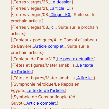
|{Terres vierges/36.,
Le dossier.
}
|{Terres vierges/21.,
L’article ICI.
}
|{Terres vierges/08.,
Cliquer ICI.
. Suite sur le
prochain article.}
|{Terres vierges/08.,
Ici.
. Suite sur le prochain
article.}
|{Tableaux poétiques/4 Le Convoi d’Isabeau
de Bavière.,
Article complet.
. Suite sur le
prochain article.}
|{Tableau de Paris/317.,
Le post d’actualité.
}
|{Têtes et figures/Mater amabilis.,
Le texte
de l’article.
}
|{Têtes et figures/Mater amabilis.,
A lire ici.
}
|{Symphonie héroïque/Le Repos en
Égypte.,
Le texte de l’article.
}
|{Symbole de Constantinople (éd.
Guyot).,
Article complet.
}