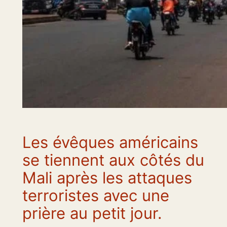
Les évêques américains
se tiennent aux côtés du
Mali après les attaques
terroristes avec une
prière au petit jour.