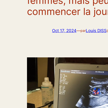
femmes, mais peuv
commencer la jou
Oct 17, 2024
—
Louis DISS
par