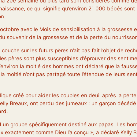
la 20e semaine ou plus tard sont considérés comme de
naissance, ce qui signifie qu’environ 21 000 bébés son
on.
octobre avec le Mois de sensibilisation à la grossesse e
u souvenir de la grossesse et de la perte du nourrisson
couche sur les futurs pères n’ait pas fait l’objet de re
es pères sont plus susceptibles d’éprouver des sentiment
environ la moitié des hommes ont déclaré que la fausse c
 la moitié n’ont pas partagé toute l’étendue de leurs se
lique créé pour aider les couples en deuil après la pert
Kelly Breaux, ont perdu des jumeaux : un garçon décédé
ard.
nd un groupe spécifiquement destiné aux papas. Les ho
« exactement comme Dieu l’a conçu », a déclaré Kelly Bre