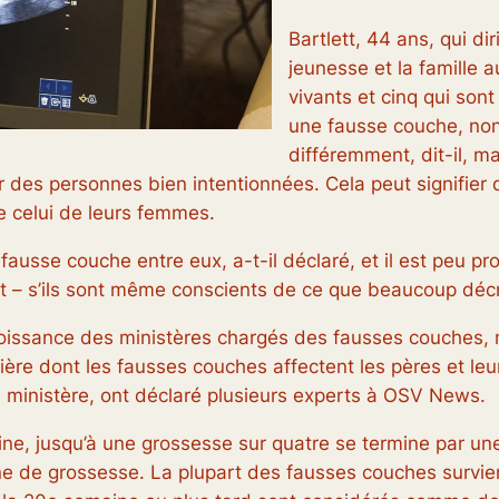
Bartlett, 44 ans, qui di
jeunesse et la famille 
vivants et cinq qui son
une fausse couche, non 
différemment, dit-il, ma
des personnes bien intentionnées. Cela peut signifier 
de celui de leurs femmes.
ausse couche entre eux, a-t-il déclaré, et il est peu pr
nt – s’ils sont même conscients de ce que beaucoup déc
oissance des ministères chargés des fausses couches, n
re dont les fausses couches affectent les pères et leur
ministère, ont déclaré plusieurs experts à OSV News.
ine, jusqu’à une grossesse sur quatre se termine par u
e de grossesse. La plupart des fausses couches survie