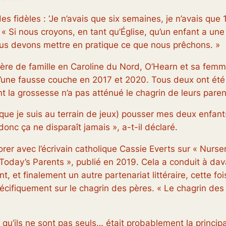
es fidèles : ‘Je n’avais que six semaines, je n’avais que
 « Si nous croyons, en tant qu’Église, qu’un enfant a une
nous devons mettre en pratique ce que nous prêchons. »
 père de famille en Caroline du Nord, O’Hearn et sa fem
 d’une fausse couche en 2017 et 2020. Tous deux ont ét
t la grossesse n’a pas atténué le chagrin de leurs paren
sque je suis au terrain de jeux) pousser mes deux enfan
donc ça ne disparaît jamais », a-t-il déclaré.
rer avec l’écrivain catholique Cassie Everts sur « Nurser
d Today’s Parents », publié en 2019. Cela a conduit à d
t, et finalement un autre partenariat littéraire, cette f
pécifiquement sur le chagrin des pères. « Le chagrin des
qu’ils ne sont pas seuls… était probablement la principa