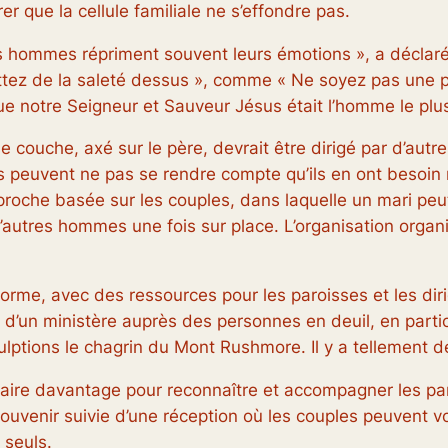
 que la cellule familiale ne s’effondre pas.
es hommes répriment souvent leurs émotions », a déclaré B
ettez de la saleté dessus », comme « Ne soyez pas une po
e notre Seigneur et Sauveur Jésus était l’homme le plus s
e couche, axé sur le père, devrait être dirigé par d’aut
 peuvent ne pas se rendre compte qu’ils en ont besoin ni
pproche basée sur les couples, dans laquelle un mari pe
autres hommes une fois sur place. L’organisation organ
iforme, avec des ressources pour les paroisses et les diri
n d’un ministère auprès des personnes en deuil, en parti
ptions le chagrin du Mont Rushmore. Il y a tellement de t
faire davantage pour reconnaître et accompagner les pa
venir suivie d’une réception où les couples peuvent vo
 seuls.