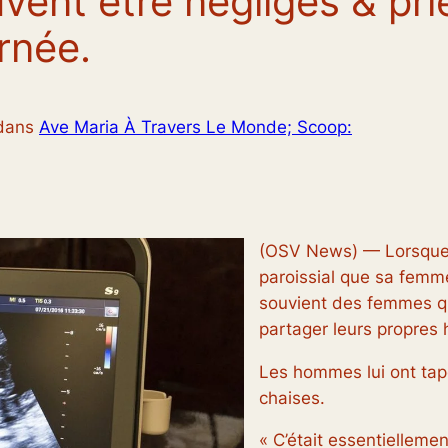
ent être négligés & pri
rnée.
dans
Ave Maria À Travers Le Monde; Scoop:
(OSV News) — Lorsque C
paroissial que sa femme
souvient des femmes qu
partager leurs propres 
Les hommes lui ont tapo
chaises.
« C’était essentiellement