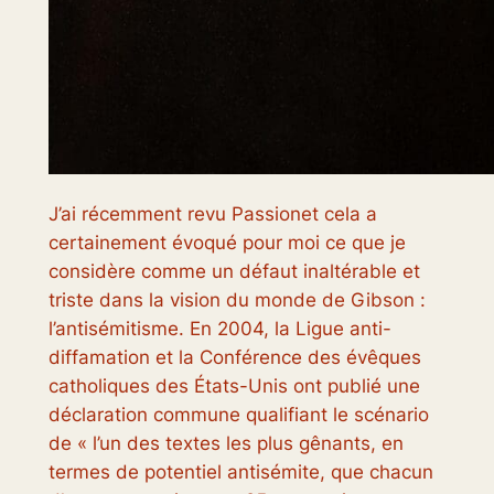
J’ai récemment revu
Passion
et cela a
certainement évoqué pour moi ce que je
considère comme un défaut inaltérable et
triste dans la vision du monde de Gibson :
l’antisémitisme. En 2004, la Ligue anti-
diffamation et la Conférence des évêques
catholiques des États-Unis ont publié une
déclaration commune qualifiant le scénario
de « l’un des textes les plus gênants, en
termes de potentiel antisémite, que chacun