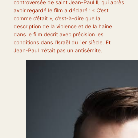
controversée de saint Jean-Paul II, qui après
avoir regardé le film a déclaré : « C’est
comme c’était », c’est-à-dire que la
description de la violence et de la haine
dans le film décrit avec précision les
conditions dans l’Israël du 1er siècle. Et
Jean-Paul n’était pas un antisémite.