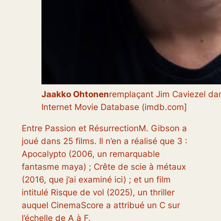
Jaakko Ohtonen
remplaçant Jim Caviezel dan
Internet Movie Database (imdb.com]
Entre
Passion
et
Résurrection
M. Gibson a
joué dans 25 films. Il n’en a réalisé que 3 :
Apocalypto
(2006, un remarquable
fantasme maya) ;
Crête de scie à métaux
(2016, que j’ai examiné ici) ; et un film
intitulé
Risque de vol
(2025), un thriller
auquel CinemaScore a attribué un C sur
l’échelle de A à F.