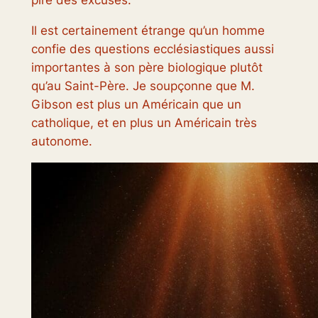
pire des excuses.
Il est certainement étrange qu’un homme
confie des questions ecclésiastiques aussi
importantes à son père biologique plutôt
qu’au Saint-Père. Je soupçonne que M.
Gibson est plus un Américain que un
catholique, et en plus un Américain très
autonome.