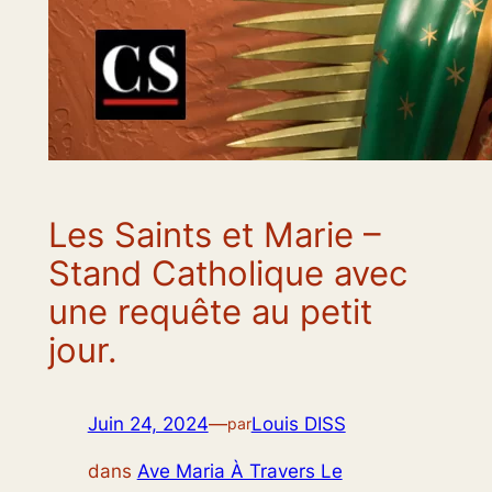
Les Saints et Marie –
Stand Catholique avec
une requête au petit
jour.
Juin 24, 2024
—
Louis DISS
par
dans
Ave Maria À Travers Le