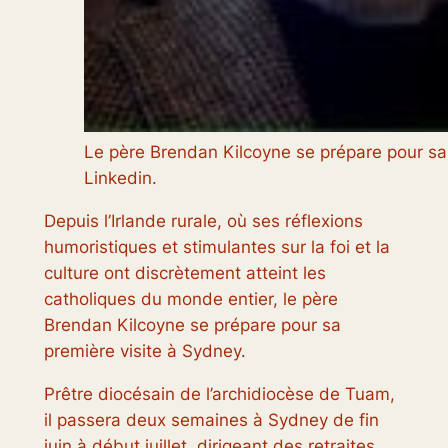
Le père Brendan Kilcoyne se prépare pour sa 
Linkedin.
Depuis l’Irlande rurale, où ses réflexions
humoristiques et stimulantes sur la foi et la
culture ont discrètement atteint les
catholiques du monde entier, le père
Brendan Kilcoyne se prépare pour sa
première visite à Sydney.
Prêtre diocésain de l’archidiocèse de Tuam,
il passera deux semaines à Sydney de fin
juin à début juillet, dirigeant des retraites,