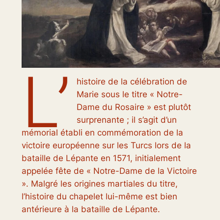
L’
histoire de la célébration de
Marie sous le titre « Notre-
Dame du Rosaire » est plutôt
surprenante ; il s’agit d’un
mémorial établi en commémoration de la
victoire européenne sur les Turcs lors de la
bataille de Lépante en 1571, initialement
appelée fête de « Notre-Dame de la Victoire
». Malgré les origines martiales du titre,
l’histoire du chapelet lui-même est bien
antérieure à la bataille de Lépante.