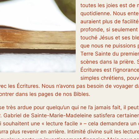
toutes les joies est de
quotidienne. Nous enten
auraient plus de facilité
profonde, si seulement 
touché Jésus et ses ble
que nous ne puissions 
Terre Sainte du premie
scènes dans la prière. 
Écritures est l’ignoranc
simples chrétiens, pou
c les Écritures. Nous n’avons pas besoin de voyager d
ontrer dans les pages de nos Bibles.
très ardue pour quelqu’un qui ne l’a jamais fait, il peut
 P. Gabriel de Sainte-Marie-Madeleine satisfera certainem
 souhaitent une « lecture facile » – cela demandera un c
rra plus revenir en arrière.
Intimité divine
suit les lectur