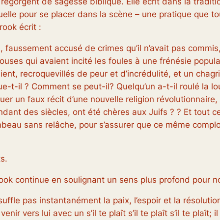
t regorgent de sagesse biblique. Elle écrit dans la traditi
ituelle pour se placer dans la scène – une pratique que 
ook écrit :
faussement accusé de crimes qu’il n’avait pas commis, pu
ouses qui avaient incité les foules à une frénésie populai
t, recroquevillés de peur et d’incrédulité, et un chag
t-il ? Comment se peut-il? Quelqu’un a-t-il roulé la lou
uer un faux récit d’une nouvelle religion révolutionnair
endant des siècles, ont été chères aux Juifs ? ? Et tout c
beau sans relâche, pour s’assurer que ce même complot n’
s.
ook continue en soulignant un sens plus profond pour nos
uffle pas instantanément la paix, l’espoir et la résolutio
venir vers lui avec un
s’il te plaît s’il te plaît s’il te plaît
; 