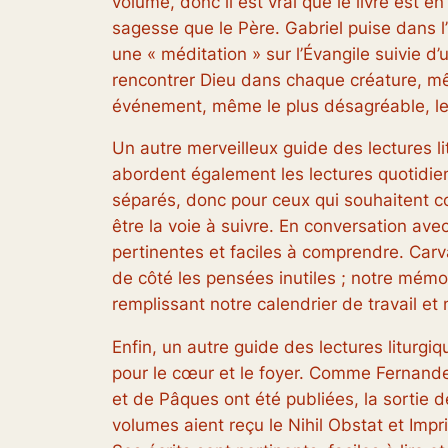
volume, donc il est vrai que le livre est 
sagesse que le Père. Gabriel puise dans l
une « méditation » sur l’Évangile suivie d’
rencontrer Dieu dans chaque créature, mê
événement, même le plus désagréable, le pl
Un autre merveilleux guide des lectures l
abordent également les lectures quotidi
séparés, donc pour ceux qui souhaitent c
être la voie à suivre.
En conversation ave
pertinentes et faciles à comprendre. Carv
de côté les pensées inutiles ; notre mémo
remplissant notre calendrier de travail et 
Enfin, un autre guide des lectures liturg
pour le cœur et le foyer.
Comme Fernandez, 
et de Pâques ont été publiées, la sortie de
volumes aient reçu le
Nihil Obstat
et
Impr