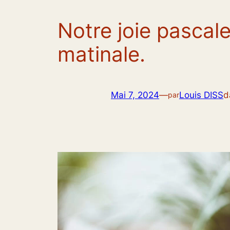
Notre joie pascale
matinale.
Mai 7, 2024
—
Louis DISS
d
par