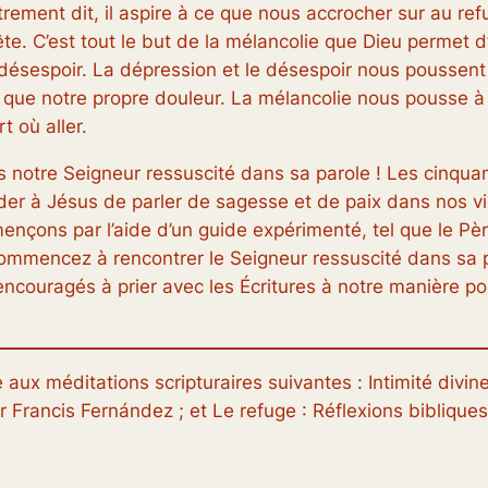
ement dit, il aspire à ce que nous
accrocher
sur
au ref
te. C’est tout le but de la mélancolie que Dieu permet d’
ésespoir. La dépression et le désespoir nous poussent
 que notre propre douleur. La mélancolie nous pousse 
t où aller.
 notre Seigneur ressuscité dans sa parole ! Les cinquan
er à Jésus de parler de sagesse et de paix dans nos vies
mmençons par l’aide d’un guide expérimenté, tel que le P
ommencez à rencontrer le Seigneur ressuscité dans sa p
encouragés à prier avec les Écritures à notre manière po
ce aux méditations scripturaires suivantes :
Intimité divin
r Francis Fernández ; et
Le refuge : Réflexions biblique