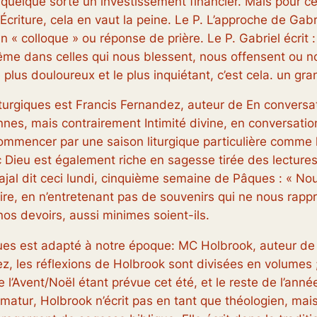
en quelque sorte un investissement financier. Mais pour c
’Écriture, cela en vaut la peine. Le P. L’approche de G
un « colloque » ou réponse de prière. Le P. Gabriel écrit 
me dans celles qui nous blessent, nous offensent ou no
us douloureux et le plus inquiétant, c’est cela. un grand
iturgiques est Francis Fernandez, auteur de
En conversa
ennes, mais contrairement
Intimité divine, en conversati
ommencer par une saison liturgique particulière comme l
c Dieu
est également riche en sagesse tirée des lectures
ajal dit ceci lundi, cinquième semaine de Pâques : « No
ire, en n’entretenant pas de souvenirs qui ne nous rappr
nos devoirs, aussi minimes soient-ils.
iques est adapté à notre époque: MC Holbrook, auteur de 
les réflexions de Holbrook sont divisées en volumes ;
 l’Avent/Noël étant prévue cet été, et le reste de l’anné
imatur
, Holbrook n’écrit pas en tant que théologien, mais