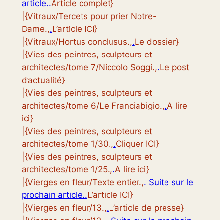
article..
Article complet}
|{Vitraux/Tercets pour prier Notre-
Dame.,
.
L’article ICI}
|{Vitraux/Hortus conclusus.,
.
Le dossier}
|{Vies des peintres, sculpteurs et
architectes/tome 7/Niccolo Soggi.,
.
Le post
d’actualité}
|{Vies des peintres, sculpteurs et
architectes/tome 6/Le Franciabigio.,
.
A lire
ici}
|{Vies des peintres, sculpteurs et
architectes/tome 1/30.,
.
Cliquer ICI}
|{Vies des peintres, sculpteurs et
architectes/tome 1/25.,
.
A lire ici}
|{Vierges en fleur/Texte entier.,
. Suite sur le
prochain article..
L’article ICI}
|{Vierges en fleur/13.,
.
L’article de presse}