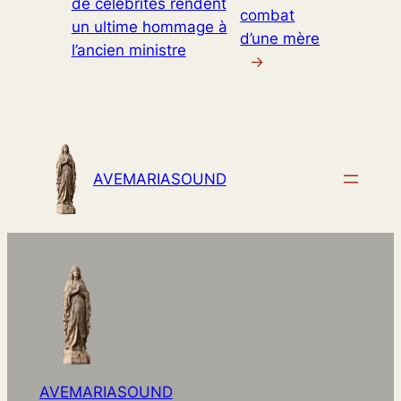
de célébrités rendent
combat
un ultime hommage à
d’une mère
l’ancien ministre
→
AVEMARIASOUND
AVEMARIASOUND