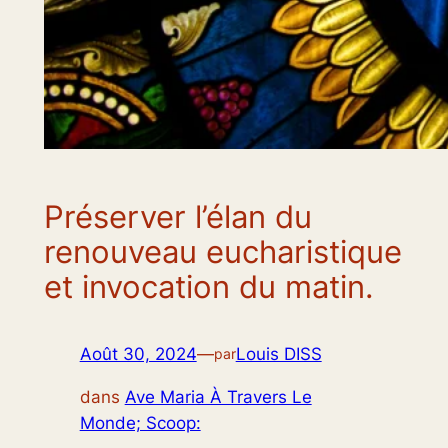
Préserver l’élan du
renouveau eucharistique
et invocation du matin.
Août 30, 2024
—
Louis DISS
par
dans
Ave Maria À Travers Le
Monde; Scoop: