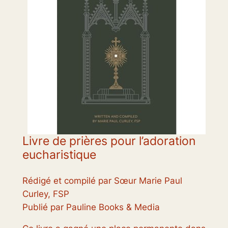
Livre de prières pour l’adoration
eucharistique
Rédigé et compilé par Sœur Marie Paul
Curley, FSP
Publié par Pauline Books & Media