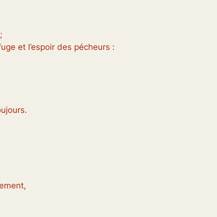
;
uge et l’espoir des pécheurs :
oujours.
lement,