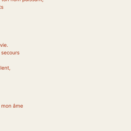
ts
vie.
 secours
lent,
it mon âme