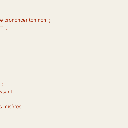
e prononcer ton nom ;
oi ;
s
 ;
issant,
s misères.