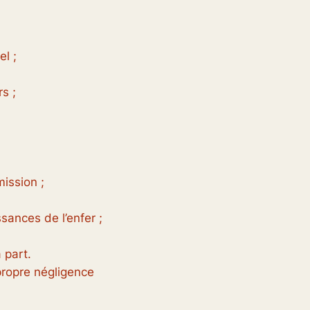
l ;
rs ;
mission ;
sances de l’enfer ;
 part.
propre négligence