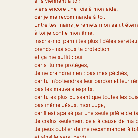
s’ils viennent à toi;
viens encore une fois à mon aide,
car je me recommande à toi.
Entre tes mains je remets mon salut éterne
à toi je confie mon âme.
Inscris-moi parmi tes plus fidèles serviteu
prends-moi sous ta protection
et ça me suffit : oui,
car si tu me protèges,
Je ne craindrai rien ; pas mes péchés,
car tu m’obtiendras leur pardon et leur ré
pas les mauvais esprits,
car tu es plus puissant que toutes les puis
pas même Jésus, mon Juge,
car il est apaisé par une seule prière de ta
Je crains seulement cela à cause de ma 
Je peux oublier de me recommander à toi
et ainsi je serai perdu.