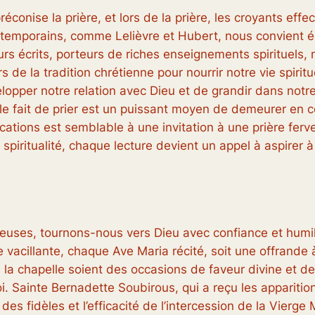
préconise la prière, et lors de la prière, les croyants effe
ntemporains, comme Lelièvre et Hubert, nous convient éga
urs écrits, porteurs de riches enseignements spirituels, 
de la tradition chrétienne pour nourrir notre vie spiritu
opper notre relation avec Dieu et de grandir dans notr
 le fait de prier est un puissant moyen de demeurer en
ations est semblable à une invitation à une prière ferv
piritualité, chaque lecture devient un appel à aspirer à 
ses, tournons-nous vers Dieu avec confiance et humilit
 vacillante, chaque Ave Maria récité, soit une offrande 
la chapelle soient des occasions de faveur divine et de
oi. Sainte Bernadette Soubirous, qui a reçu les appariti
e des fidèles et l’efficacité de l’intercession de la Vier