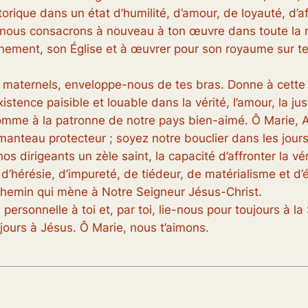
rique dans un état d’humilité, d’amour, de loyauté, d’a
us consacrons à nouveau à ton œuvre dans toute la nat
ement, son Église et à œuvrer pour son royaume sur terr
s maternels, enveloppe-nous de tes bras. Donne à cette t
tence paisible et louable dans la vérité, l’amour, la just
me à la patronne de notre pays bien-aimé. Ô Marie, Aux
manteau protecteur ; soyez notre bouclier dans les jours 
os dirigeants un zèle saint, la capacité d’affronter la vé
é, d’hérésie, d’impureté, de tiédeur, de matérialisme et
e chemin qui mène à Notre Seigneur Jésus-Christ.
ersonnelle à toi et, par toi, lie-nous pour toujours à l
ours à Jésus. Ô Marie, nous t’aimons.