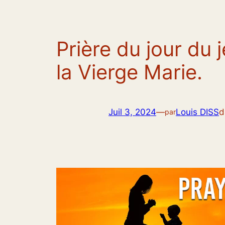
Prière du jour du j
la Vierge Marie.
Juil 3, 2024
—
Louis DISS
d
par