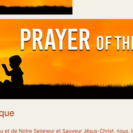
ique
u et de Notre Seigneur et Sauveur Jésus-Christ, nous, 