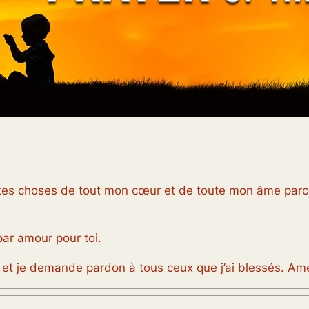
tes choses de tout mon cœur et de toute mon âme parce
r amour pour toi.
 et je demande pardon à tous ceux que j’ai blessés. Am