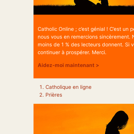
Catholic Online ; c’est génial ! C’est u
nous vous en remercions sincèrement.
moins de 1 % des lecteurs donnent. Si vo
continuer à prospérer. Merci.
Aidez-moi maintenant >
Catholique en ligne
Prières