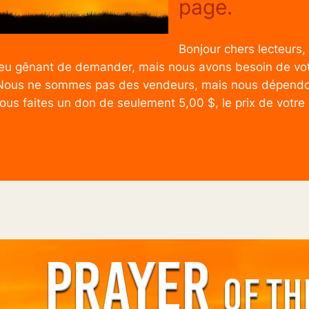
page.
Bonjour chers lecteurs,
n peu gênant de demander, mais nous avons besoin de vot
 Nous ne sommes pas des vendeurs, mais nous dépendo
us faites un don de seulement 5,00 $, le prix de votre 