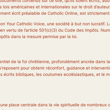
ocuments contenus sur ce site, qu’ils soient écrits, audi
s lois américaines et internationales sur le droit d’aute
ement écrit préalable de Catholic Online, est strictement 
ion Your Catholic Voice, une société à but non lucratif.
n vertu de l’article 501(c)(3) du Code des impôts. Numér
pôts dans la mesure permise par la loi.
entiel de la foi chrétienne, profondément ancrée dans la
s’reposent pour obtenir réconfort, guidance et interventi
s écrits bibliques, les coutumes ecclésiastiques, et le 
 une place centrale dans la vie spirituelle de nombreux c