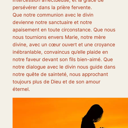
persévérer dans la prière fervente.
Que notre communion avec le divin
devienne notre sanctuaire et notre
apaisement en toute circonstance. Que nous
nous tournions envers Marie, notre mère
divine, avec un cœur ouvert et une croyance
inébranlable, convaincus qu’elle plaide en
notre faveur devant son fils bien-aimé. Que
notre dialogue avec le divin nous guide dans
notre quête de sainteté, nous approchant
toujours plus de Dieu et de son amour
éternel.