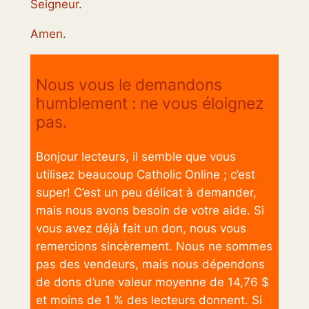
Seigneur.
Amen.
Nous vous le demandons
humblement : ne vous éloignez
pas.
Bonjour lecteurs, il semble que vous
utilisez beaucoup Catholic Online ; c’est
super! C’est un peu délicat à demander,
mais nous avons besoin de votre aide. Si
vous avez déjà fait un don, nous vous
remercions sincèrement. Nous ne sommes
pas des vendeurs, mais nous dépendons
de dons d’une valeur moyenne de 14,76 $
et moins de 1 % des lecteurs donnent. Si