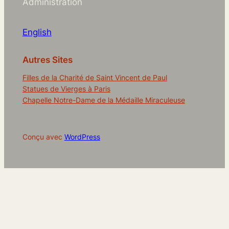
Administration
English
Autres Sites
Filles de la Charité de Saint Vincent de Paul
Statues de Vierges à Paris
Chapelle Notre-Dame de la Médaille Miraculeuse
Conçu avec
WordPress