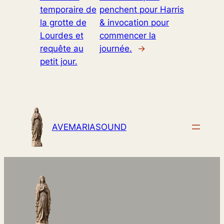
temporaire de
penchent pour Harris
la grotte de
& invocation pour
Lourdes et
commencer la
requête au
journée.
→
petit jour.
AVEMARIASOUND