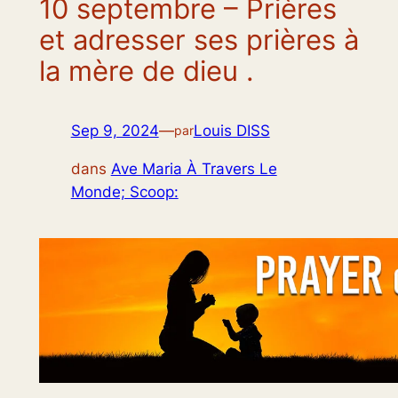
10 septembre – Prières
et adresser ses prières à
la mère de dieu .
Sep 9, 2024
—
Louis DISS
par
dans
Ave Maria À Travers Le
Monde; Scoop: