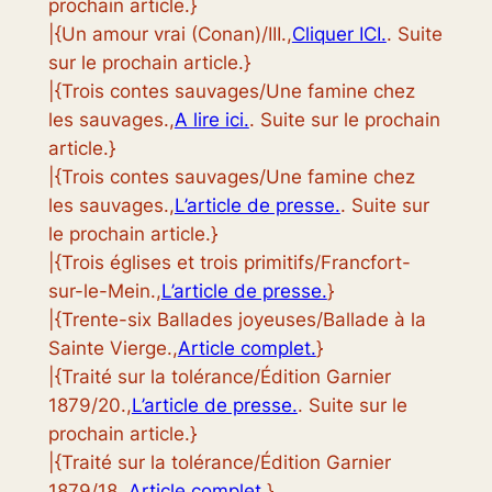
prochain article.}
|{Un amour vrai (Conan)/III.,
Cliquer ICI.
. Suite
sur le prochain article.}
|{Trois contes sauvages/Une famine chez
les sauvages.,
A lire ici.
. Suite sur le prochain
article.}
|{Trois contes sauvages/Une famine chez
les sauvages.,
L’article de presse.
. Suite sur
le prochain article.}
|{Trois églises et trois primitifs/Francfort-
sur-le-Mein.,
L’article de presse.
}
|{Trente-six Ballades joyeuses/Ballade à la
Sainte Vierge.,
Article complet.
}
|{Traité sur la tolérance/Édition Garnier
1879/20.,
L’article de presse.
. Suite sur le
prochain article.}
|{Traité sur la tolérance/Édition Garnier
1879/18.,
Article complet.
}