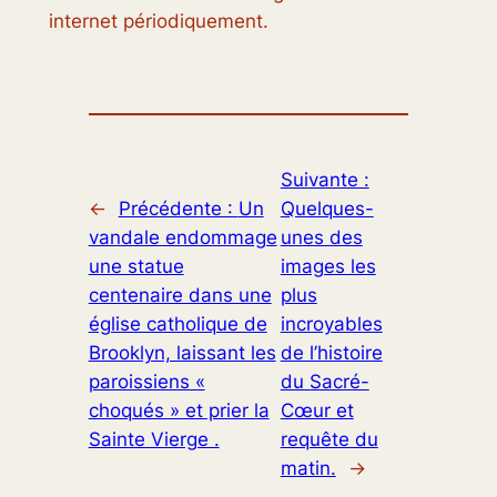
internet périodiquement.
Suivante :
←
Précédente :
Un
Quelques-
vandale endommage
unes des
une statue
images les
centenaire dans une
plus
église catholique de
incroyables
Brooklyn, laissant les
de l’histoire
paroissiens «
du Sacré-
choqués » et prier la
Cœur et
Sainte Vierge .
requête du
matin.
→