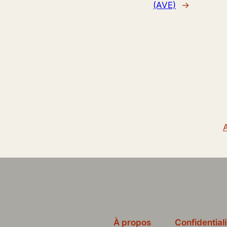
(AVE)
→
À propos
Confidentiali