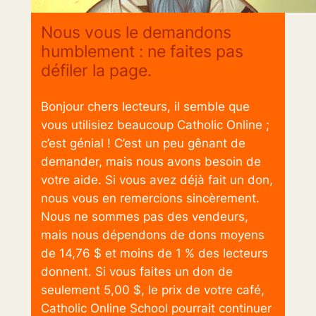
Nous vous le demandons
humblement : ne faites pas
défiler la page.
Bonjour chers lecteurs, il semble que
vous utilisiez beaucoup Catholic Online ;
c’est génial ! C’est un peu gênant de
demander, mais nous avons besoin de
votre aide. Si vous avez déjà fait un don,
nous vous en remercions sincèrement.
Nous ne sommes pas des vendeurs,
mais nous dépendons de dons moyens
de 14,76 $ et moins de 1 % des lecteurs
donnent. Si vous faites un don de
seulement 5,00 $, le prix de votre café,
Catholic Online School pourrait continuer